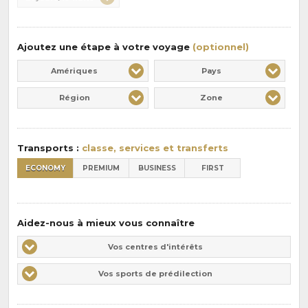
:
pension
:
Ajoutez une étape à votre voyage
(optionnel)
Amériques
Pays
Région
Zone
Transports :
classe, services et transferts
ECONOMY
PREMIUM
BUSINESS
FIRST
Aidez-nous à mieux vous connaître
Vos
Vos centres d'intérêts
centres
Vos
Vos sports de prédilection
d'intérêts
sports
de