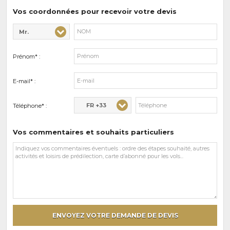
prédilections
Vos coordonnées pour recevoir votre devis
Mr.
Civilité* :
Nom* :
Prénom* :
E-mail* :
FR +33
Téléphone* :
Vos commentaires et souhaits particuliers
Vos
commentaires
et
souhaits
particuliers
ENVOYEZ VOTRE DEMANDE DE DEVIS