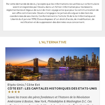
Par cette demande de devis, j'accepte que les informations recueillies sur ce formulaire
soient enregistrées par Oovatu dans un fichier informatisé pour les besoins
réglementaires et légaux de suivi de mon voyage ainsi que pour la communication de
son offre commerciale. Oovatu s'engage à ne jamais divulguer à des tiers les
coordonnées de ses clients. Conformément à l'article 34 de la loi Informatique et
Liberté du 6 janvier 1978, vous disposez d'un droit d'accès, de modification, de
rectification et de suppression des données vous concernant.
L'ALTERNATIVE
Etats-Unis / Côte Est
CÔTE EST : LES CAPITALES HISTORIQUES DES ETATS-UNIS
Suivez les traces des pères fondateurs et l'histoire de la Révolution
Américaine à Boston, New York, Philadelphie & Washington D.C. Ces