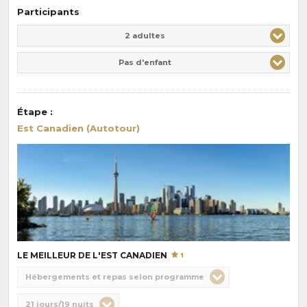
Participants
Adulte(s)
Enfant(s)
2 adultes
Pas d'enfant
Étape
:
Est Canadien (Autotour)
LE MEILLEUR DE L'EST CANADIEN
Choix
Hébergements et repas selon programme
de
Durée
21 jours/19 nuits
la