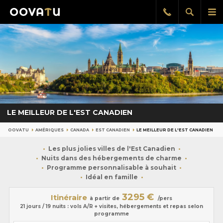
Afficher
Aff
Rappel
gratuit
la
le
recherch
me
pri
LE MEILLEUR DE L'EST CANADIEN
OOVATU
AMÉRIQUES
CANADA
EST CANADIEN
LE MEILLEUR DE L'EST CANADIEN
Les plus jolies villes de l'Est Canadien
Nuits dans des hébergements de charme
Programme personnalisable à souhait
Idéal en famille
3295 €
Itinéraire
à partir de
/pers
21 jours / 19 nuits : vols A/R + visites, hébergements et repas selon
programme