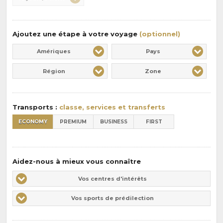
:
pension
:
Ajoutez une étape à votre voyage
(optionnel)
Amériques
Pays
Région
Zone
Transports :
classe, services et transferts
ECONOMY
PREMIUM
BUSINESS
FIRST
Aidez-nous à mieux vous connaître
Vos
Vos centres d'intérêts
centres
Vos
Vos sports de prédilection
d'intérêts
sports
de