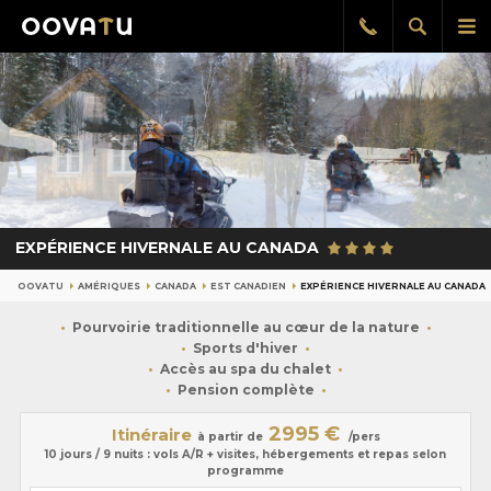
Afficher
Aff
Rappel
gratuit
la
le
recherch
me
pri
EXPÉRIENCE HIVERNALE AU CANADA
OOVATU
AMÉRIQUES
CANADA
EST CANADIEN
EXPÉRIENCE HIVERNALE AU CANADA
Pourvoirie traditionnelle au cœur de la nature
Sports d'hiver
Accès au spa du chalet
Pension complète
2995 €
Itinéraire
à partir de
/pers
10 jours / 9 nuits : vols A/R + visites, hébergements et repas selon
programme