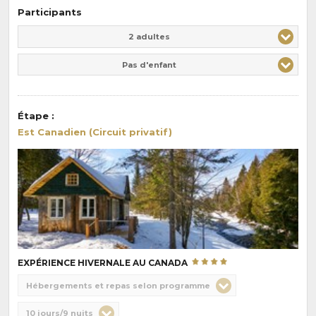
Participants
Adulte(s)
Enfant(s)
2 adultes
Pas d'enfant
Étape
:
Est Canadien (Circuit privatif)
EXPÉRIENCE HIVERNALE AU CANADA
Choix
Hébergements et repas selon programme
de
Durée
10 jours/9 nuits
la