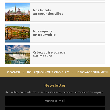
Nos hôtels
au cœur des villes
Nos séjours
en pourvoirie
Créez votre voyage
sur-mesure
OOVATU
POURQUOI NOUS CHOISIR ?
LE VOYAGE SUR-MESU
Newsletter
Actualités, coups de cœur, offres spéciales, recevez le meilleur du voyage :
Votre
e-