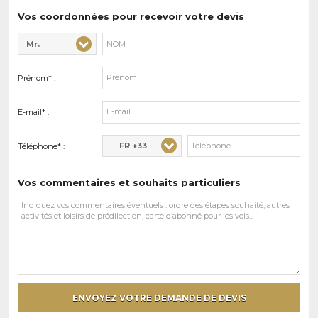
prédilections
Vos coordonnées pour recevoir votre devis
Mr.
Civilité* :
Nom* :
Prénom* :
E-mail* :
FR +33
Téléphone* :
Vos commentaires et souhaits particuliers
Vos
commentaires
et
souhaits
particuliers
ENVOYEZ VOTRE DEMANDE DE DEVIS