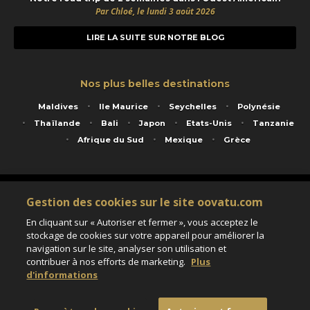
Par Chloé, le lundi 3 août 2026
LIRE LA SUITE SUR NOTRE BLOG
Nos plus belles destinations
Maldives
Ile Maurice
Seychelles
Polynésie
Thaïlande
Bali
Japon
Etats-Unis
Tanzanie
Afrique du Sud
Mexique
Grèce
Service animé par Nautil Voyages - 22 rue Georges Picquart 75017 Paris - S.A.S
Gestion des cookies sur le site oovatu.com
au capital de 155 696 euros - RCS Paris B 423 671 973 - Code APE 7911Z
Matricule Atout France IM075100020 - Garantie financière Groupama - Agrément IATA
En cliquant sur « Autoriser et fermer », vous acceptez le
n°20-2 4177 1
stockage de cookies sur votre appareil pour améliorer la
Assurance responsabilité civile et professionnelle HISCOX RCP0081066
navigation sur le site, analyser son utilisation et
contribuer à nos efforts de marketing.
Plus
d'informations
Paramètres des cookies