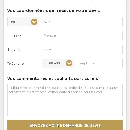
de
prédilections
Vos coordonnées pour recevoir votre devis
Mr.
Civilité* :
Nom* :
Prénom* :
E-mail* :
FR +33
Téléphone* :
Vos commentaires et souhaits particuliers
Vos
commentaires
et
souhaits
particuliers
ENVOYEZ VOTRE DEMANDE DE DEVIS