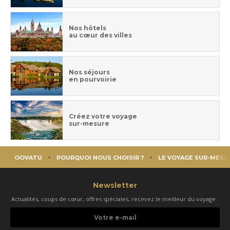
Nos hôtels
au cœur des villes
Nos séjours
en pourvoirie
Créez votre voyage
sur-mesure
OOVATU
POURQUOI NOUS CHOISIR ?
LE VOYAGE SUR-MESU
Newsletter
Actualités, coups de cœur, offres spéciales, recevez le meilleur du voyage :
Votre
e-