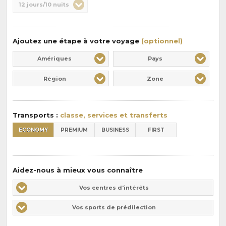
Durée
12 jours/10 nuits
la
:
pension
:
Ajoutez une étape à votre voyage
(optionnel)
Amériques
Pays
Région
Zone
Transports :
classe, services et transferts
ECONOMY
PREMIUM
BUSINESS
FIRST
Aidez-nous à mieux vous connaître
Vos
Vos centres d'intérêts
centres
Vos
Vos sports de prédilection
d'intérêts
sports