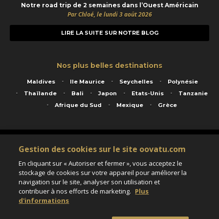
Notre road trip de 2 semaines dans l’Ouest Américain
Par Chloé, le lundi 3 août 2026
LIRE LA SUITE SUR NOTRE BLOG
Nos plus belles destinations
Maldives
Ile Maurice
Seychelles
Polynésie
Thaïlande
Bali
Japon
Etats-Unis
Tanzanie
Afrique du Sud
Mexique
Grèce
Service animé par Nautil Voyages - 22 rue Georges Picquart 75017 Paris - S.A.S
Gestion des cookies sur le site oovatu.com
au capital de 155 696 euros - RCS Paris B 423 671 973 - Code APE 7911Z
Matricule Atout France IM075100020 - Garantie financière Groupama - Agrément IATA
En cliquant sur « Autoriser et fermer », vous acceptez le
n°20-2 4177 1
stockage de cookies sur votre appareil pour améliorer la
Assurance responsabilité civile et professionnelle HISCOX RCP0081066
navigation sur le site, analyser son utilisation et
contribuer à nos efforts de marketing.
Plus
d'informations