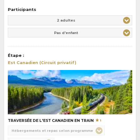
Participants
Adulte(s)
Enfant(s)
2 adultes
Pas d'enfant
Étape
:
Est Canadien (Circuit privatif)
TRAVERSÉE DE L'EST CANADIEN EN TRAIN
Choix
Hébergements et repas selon programme
de