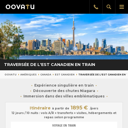
Afficher
Aff
Rappel
gratuit
la
le
recherch
me
pri
TRAVERSÉE DE L'EST CANADIEN EN TRAIN
OOVATU
AMÉRIQUES
CANADA
EST CANADIEN
TRAVERSÉE DE L'EST CANADIEN EN 
Expérience singulière en train
Découverte des chutes Niagara
Immersion dans des villes emblématiques
1895 €
Itinéraire
à partir de
/pers
12 jours / 10 nuits : vols A/R + transferts + visites, hébergements et
repas selon programme
VOYAGE EN TRAIN