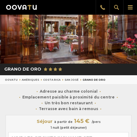
Afficher
Aff
Rappel
gratuit
la
le
recherch
me
pri
GRANO DE ORO
OOVATU
AMÉRIQUES
COSTA RICA
SAN JOSÉ
GRANO DE ORO
Adresse au charme colonial
Emplacement paisible à proximité du centre
Un très bon restaurant
Terrasse avec bain à remous
145 €
Séjour
à partir de
/pers
1 nuit (petit déjeuner)