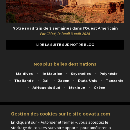
Notre road trip de 2 semaines dans l’Ouest Américain
Par Chloé, le lundi 3 août 2026
LIRE LA SUITE SUR NOTRE BLOG
Nos plus belles destinations
Maldives
Ile Maurice
Seychelles
Polynésie
Thaïlande
Bali
Japon
Etats-Unis
Tanzanie
Afrique du Sud
Mexique
Grèce
Service animé par Nautil Voyages - 22 rue Georges Picquart 75017 Paris - S.A.S
Gestion des cookies sur le site oovatu.com
au capital de 155 696 euros - RCS Paris B 423 671 973 - Code APE 7911Z
Matricule Atout France IM075100020 - Garantie financière Groupama - Agrément IATA
En cliquant sur « Autoriser et fermer », vous acceptez le
n°20-2 4177 1
stockage de cookies sur votre appareil pour améliorer la
Assurance responsabilité civile et professionnelle HISCOX RCP0081066