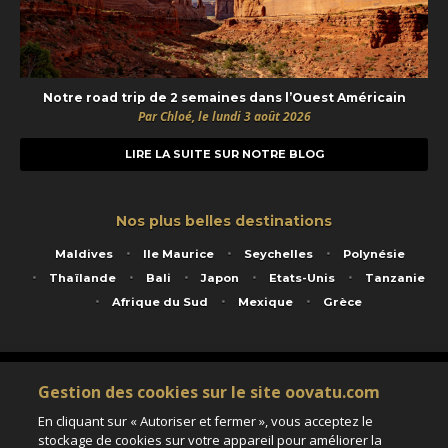
Notre road trip de 2 semaines dans l’Ouest Américain
Par Chloé, le lundi 3 août 2026
LIRE LA SUITE SUR NOTRE BLOG
Nos plus belles destinations
Maldives
Ile Maurice
Seychelles
Polynésie
Thaïlande
Bali
Japon
Etats-Unis
Tanzanie
Afrique du Sud
Mexique
Grèce
Service animé par Nautil Voyages - 22 rue Georges Picquart 75017 Paris - S.A.S
Gestion des cookies sur le site oovatu.com
au capital de 155 696 euros - RCS Paris B 423 671 973 - Code APE 7911Z
Matricule Atout France IM075100020 - Garantie financière Groupama - Agrément IATA
En cliquant sur « Autoriser et fermer », vous acceptez le
n°20-2 4177 1
stockage de cookies sur votre appareil pour améliorer la
Assurance responsabilité civile et professionnelle HISCOX RCP0081066