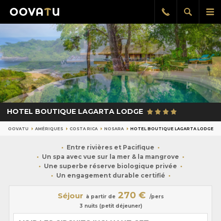
Afficher
Aff
Rappel
gratuit
la
le
recherch
me
pri
HOTEL BOUTIQUE LAGARTA LODGE
OOVATU
AMÉRIQUES
COSTA RICA
NOSARA
HOTEL BOUTIQUE LAGARTA LODGE
Entre rivières et Pacifique
Un spa avec vue sur la mer & la mangrove
Une superbe réserve biologique privée
Un engagement durable certifié
270 €
Séjour
à partir de
/pers
3 nuits (petit déjeuner)