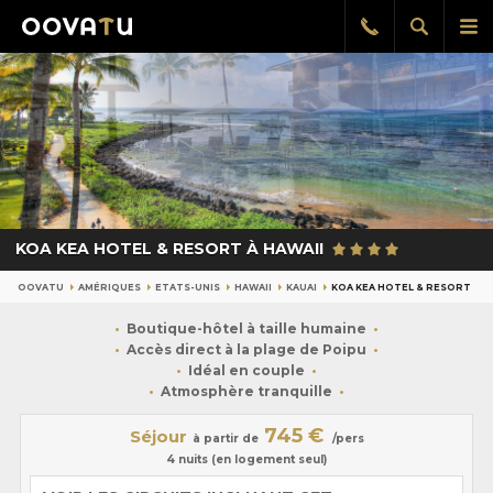
Afficher
Aff
Rappel
gratuit
la
le
recherch
me
pri
KOA KEA HOTEL & RESORT À HAWAII
OOVATU
AMÉRIQUES
ETATS-UNIS
HAWAII
KAUAI
KOA KEA HOTEL & RESORT
Boutique-hôtel à taille humaine
Accès direct à la plage de Poipu
Idéal en couple
Atmosphère tranquille
745 €
Séjour
à partir de
/pers
4 nuits (en logement seul)