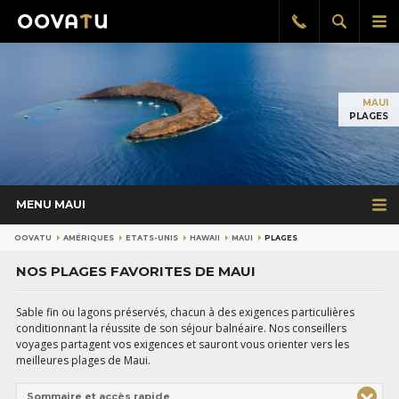
Afficher
Aff
Rappel
gratuit
la
le
recherch
me
pri
MAUI
PLAGES
MENU MAUI
OOVATU
AMÉRIQUES
ETATS-UNIS
HAWAII
MAUI
PLAGES
NOS PLAGES FAVORITES DE MAUI
Sable fin ou lagons préservés, chacun à des exigences particulières
conditionnant la réussite de son séjour balnéaire. Nos conseillers
voyages partagent vos exigences et sauront vous orienter vers les
meilleures plages de Maui.
Sommaire et accès rapide