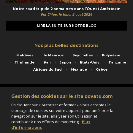
Notre road trip de 2 semaines dans l’Ouest Américain
Par Chloé, le lundi 3 août 2026
LIRE LA SUITE SUR NOTRE BLOG
Nos plus belles destinations
Maldives
Ile Maurice
Seychelles
Polynésie
Thaïlande
Bali
Japon
Etats-Unis
Tanzanie
Afrique du Sud
Mexique
Grèce
Service animé par Nautil Voyages - 22 rue Georges Picquart 75017 Paris - S.A.S
Gestion des cookies sur le site oovatu.com
au capital de 155 696 euros - RCS Paris B 423 671 973 - Code APE 7911Z
Matricule Atout France IM075100020 - Garantie financière Groupama - Agrément IATA
En cliquant sur « Autoriser et fermer », vous acceptez le
n°20-2 4177 1
stockage de cookies sur votre appareil pour améliorer la
Assurance responsabilité civile et professionnelle HISCOX RCP0081066
navigation sur le site, analyser son utilisation et
contribuer à nos efforts de marketing.
Plus
d'informations