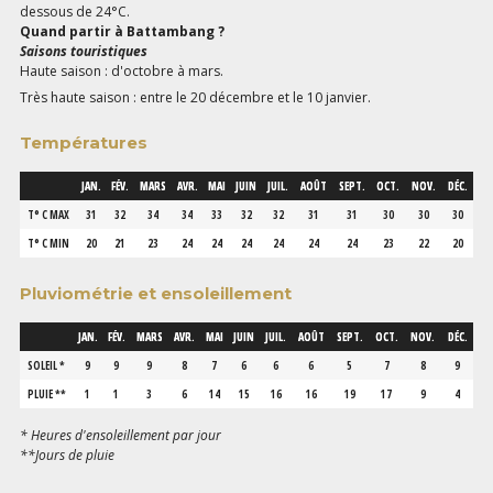
dessous de 24°C.
Quand partir à Battambang ?
Saisons touristiques
Haute saison : d'octobre à mars.
Très haute saison : entre le 20 décembre et le 10 janvier.
Températures
JAN.
FÉV.
MARS
AVR.
MAI
JUIN
JUIL.
AOÛT
SEPT.
OCT.
NOV.
DÉC.
T° C MAX
31
32
34
34
33
32
32
31
31
30
30
30
T° C MIN
20
21
23
24
24
24
24
24
24
23
22
20
Pluviométrie et ensoleillement
JAN.
FÉV.
MARS
AVR.
MAI
JUIN
JUIL.
AOÛT
SEPT.
OCT.
NOV.
DÉC.
SOLEIL *
9
9
9
8
7
6
6
6
5
7
8
9
PLUIE **
1
1
3
6
14
15
16
16
19
17
9
4
* Heures d'ensoleillement par jour
**Jours de pluie