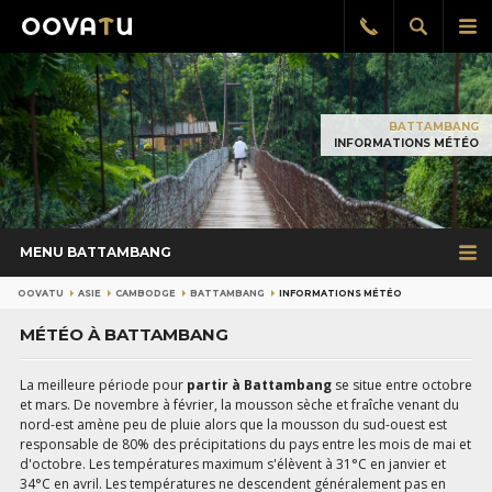
Afficher
Aff
Rappel
gratuit
la
le
recherch
me
pri
BATTAMBANG
INFORMATIONS MÉTÉO
MENU BATTAMBANG
OOVATU
ASIE
CAMBODGE
BATTAMBANG
INFORMATIONS MÉTÉO
MÉTÉO À BATTAMBANG
La meilleure période pour
partir à Battambang
se situe entre octobre
et mars. De novembre à février, la mousson sèche et fraîche venant du
nord-est amène peu de pluie alors que la mousson du sud-ouest est
responsable de 80% des précipitations du pays entre les mois de mai et
d'octobre. Les températures maximum s'élèvent à 31°C en janvier et
34°C en avril. Les températures ne descendent généralement pas en