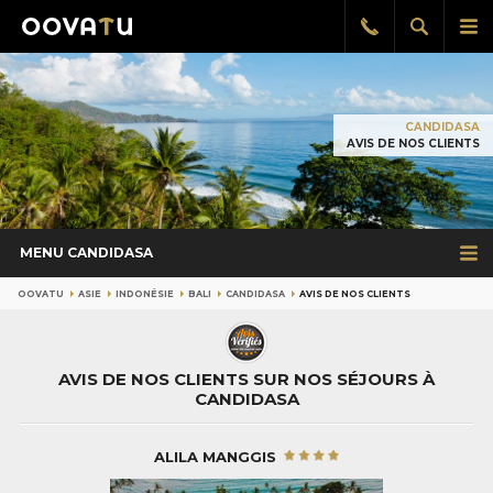
Afficher
Aff
Rappel
gratuit
la
le
recherch
me
pri
CANDIDASA
AVIS DE NOS CLIENTS
MENU CANDIDASA
OOVATU
ASIE
INDONÉSIE
BALI
CANDIDASA
AVIS DE NOS CLIENTS
AVIS DE NOS CLIENTS SUR NOS SÉJOURS À
CANDIDASA
ALILA MANGGIS