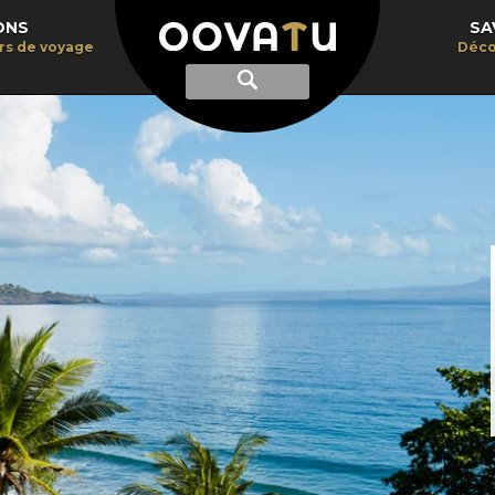
ONS
SA
irs de voyage
Déco
Afficher
Recherche
la
recherche