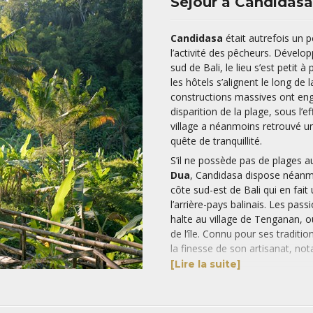
Séjour à Candidasa 
Candidasa
était autrefois un pe
l’activité des pêcheurs. Dévelo
sud de Bali, le lieu s’est petit
les hôtels s’alignent le long de
constructions massives ont engen
disparition de la plage, sous l’e
village a néanmoins retrouvé u
quête de tranquillité.
S’il ne possède pas de plages a
Dua
, Candidasa dispose néanmoi
côte sud-est de Bali qui en fai
l’arrière-pays balinais. Les pa
halte au village de Tenganan, où
de l’île. Connu pour ses traditi
la finesse de son artisanat, not
d’étoffes tissées à la manière
I
[Lire la suite]
l’atmosphère sereine du palais 
temples de Goa Loah et Besakih,
Les amateurs de snorkeling et 