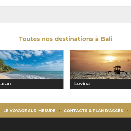
Toutes nos destinations à Bali
aran
Lovina
LE VOYAGE SUR-MESURE
CONTACTS & PLAN D'ACCÈS