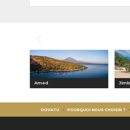
Amed
Jimb
OOVATU
POURQUOI NOUS CHOISIR ?