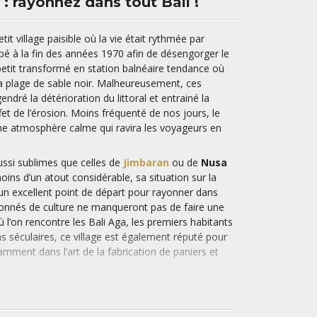
: rayonnez dans tout Bali !
tit village paisible où la vie était rythmée par
ppé à la fin des années 1970 afin de désengorger le
 à petit transformé en station balnéaire tendance où
 la plage de sable noir. Malheureusement, ces
dré la détérioration du littoral et entrainé la
ffet de l’érosion. Moins fréquenté de nos jours, le
ne atmosphère calme qui ravira les voyageurs en
ussi sublimes que celles de
Jimbaran
ou de
Nusa
ns d’un atout considérable, sa situation sur la
t un excellent point de départ pour rayonner dans
ssionnés de culture ne manqueront pas de faire une
 l’on rencontre les Bali Aga, les premiers habitants
ons séculaires, ce village est également réputé pour
amment dans l’art de la fabrication de paniers et
kat
. Vous pourrez également vous imprégner de
royal de Tirta Gangga et découvrir les célèbres
 figurant parmi les plus importants de Bali.
de plongée sous-marine profiteront de leur
séjour