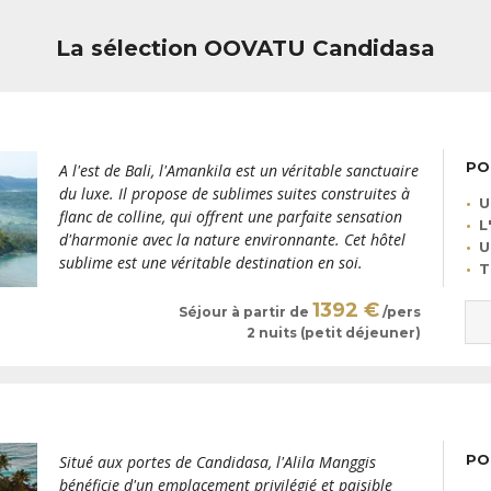
à Candidasa
pour explorer les
Les férus de randonnée ne rési
La sélection OOVATU Candidasa
et les adeptes de farniente sur 
White Sand Beach, située à 7 k
PO
A l'est de Bali, l'Amankila est un véritable sanctuaire
du luxe. Il propose de sublimes suites construites à
U
flanc de colline, qui offrent une parfaite sensation
L
d'harmonie avec la nature environnante. Cet hôtel
U
sublime est une véritable destination en soi.
T
1392 €
Séjour à partir de
/pers
2 nuits (petit déjeuner)
PO
Situé aux portes de Candidasa, l'Alila Manggis
bénéficie d'un emplacement privilégié et paisible