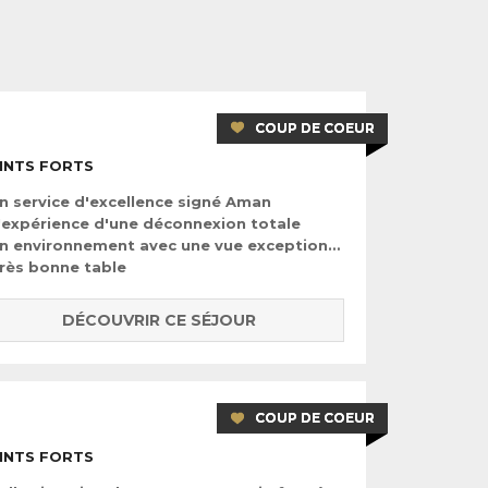
 sublimes fonds marins de la région voisine d’
Amed
.
steront pas à l’envie de se mesurer au mont Agung
la plage pourront se prélasser sur le sable blanc de
ilomètres au nord-est de Candidasa.
COUP DE COEUR
INTS FORTS
n service d'excellence signé Aman
'expérience d'une déconnexion totale
n environnement avec une vue exceptionnelle
rès bonne table
DÉCOUVRIR CE SÉJOUR
COUP DE COEUR
INTS FORTS