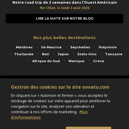
Notre road trip de 2 semaines dans l’Ouest Américain
Par Chloé, le lundi 3 août 2026
LIRE LA SUITE SUR NOTRE BLOG
Nos plus belles destinations
Maldives
Ile Maurice
Seychelles
Polynésie
Thaïlande
Bali
Japon
Etats-Unis
Tanzanie
Afrique du Sud
Mexique
Grèce
Service animé par Nautil Voyages - 22 rue Georges Picquart 75017 Paris - S.A.S
Gestion des cookies sur le site oovatu.com
au capital de 155 696 euros - RCS Paris B 423 671 973 - Code APE 7911Z
Matricule Atout France IM075100020 - Garantie financière Groupama - Agrément IATA
En cliquant sur « Autoriser et fermer », vous acceptez le
n°20-2 4177 1
stockage de cookies sur votre appareil pour améliorer la
Assurance responsabilité civile et professionnelle HISCOX RCP0081066
navigation sur le site, analyser son utilisation et
contribuer à nos efforts de marketing.
Plus
d'informations