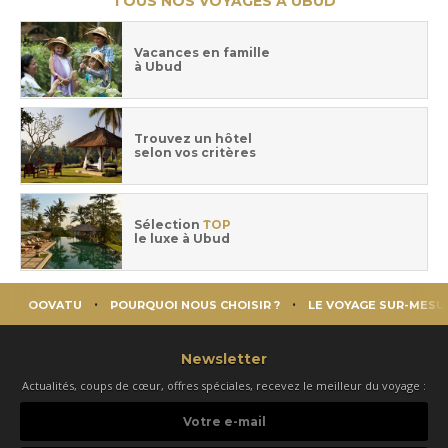
TOUS NOS VOYAGES À UBUD
Vacances en famille
à Ubud
Trouvez un hôtel
selon vos critères
Sélection
TOP
le luxe à Ubud
OOVATU
POURQUOI NOUS CHOISIR ?
LE VOYAGE SUR-MESU
Newsletter
Actualités, coups de cœur, offres spéciales, recevez le meilleur du voyage :
Votre
e-