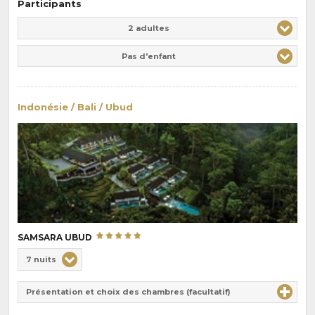
Participants
Adulte(s)
Enfant(s)
2 adultes
Pas d'enfant
Indonésie / Bali / Ubud
SAMSARA UBUD
Choix
7 nuits
de
Durée
la
Présentation et choix des chambres (facultatif)
:
pension