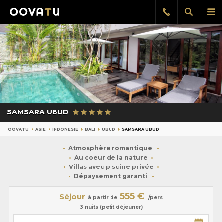
Afficher
Aff
Rappel
gratuit
la
le
recherch
me
pri
SAMSARA UBUD
OOVATU
ASIE
INDONÉSIE
BALI
UBUD
SAMSARA UBUD
Atmosphère romantique
Au coeur de la nature
Villas avec piscine privée
Dépaysement garanti
555 €
Séjour
à partir de
/pers
3 nuits (petit déjeuner)