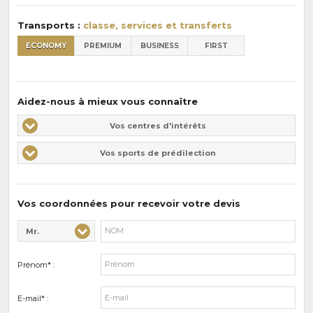
:
Transports :
classe, services et transferts
ECONOMY
PREMIUM
BUSINESS
FIRST
Aidez-nous à mieux vous connaître
Vos
Vos centres d'intérêts
centres
Vos
Vos sports de prédilection
d'intérêts
sports
de
prédilections
Vos coordonnées pour recevoir votre devis
Mr.
Civilité* :
Nom* :
Prénom* :
E-mail* :