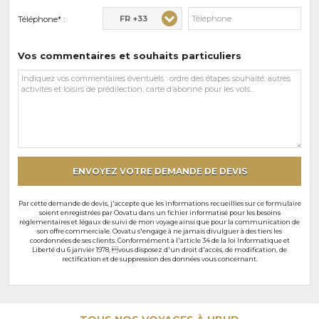
FR +33
Téléphone* :
Vos commentaires et souhaits particuliers
Vos
commentaires
et
souhaits
particuliers
ENVOYEZ VOTRE DEMANDE DE DEVIS
Par cette demande de devis, j'accepte que les informations recueillies sur ce formulaire
soient enregistrées par Oovatu dans un fichier informatisé pour les besoins
réglementaires et légaux de suivi de mon voyage ainsi que pour la communication de
son offre commerciale. Oovatu s'engage à ne jamais divulguer à des tiers les
coordonnées de ses clients. Conformément à l'article 34 de la loi Informatique et
Liberté du 6 janvier 1978, vous disposez d'un droit d'accès, de modification, de
rectification et de suppression des données vous concernant.