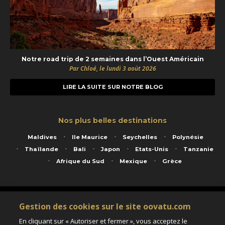
Notre road trip de 2 semaines dans l’Ouest Américain
Par Chloé, le lundi 3 août 2026
LIRE LA SUITE SUR NOTRE BLOG
Nos plus belles destinations
Maldives
Ile Maurice
Seychelles
Polynésie
Thaïlande
Bali
Japon
Etats-Unis
Tanzanie
Afrique du Sud
Mexique
Grèce
Service animé par Nautil Voyages - 22 rue Georges Picquart 75017 Paris - S.A.S
Gestion des cookies sur le site oovatu.com
au capital de 155 696 euros - RCS Paris B 423 671 973 - Code APE 7911Z
Matricule Atout France IM075100020 - Garantie financière Groupama - Agrément IATA
En cliquant sur « Autoriser et fermer », vous acceptez le