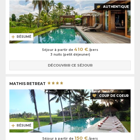
AUTHENTIQUE
RÉSUMÉ
410 €
Séjour à partir de
/pers
3 nuits (petit déjeuner)
DÉCOUVRIR CE SÉJOUR
MATHIS RETREAT
COUP DE COEUR
RÉSUMÉ
150 €
Séjour à partir de
/pers