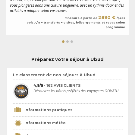
traditionnels exécutent des danses envoûtantes nommées Legong,
vous plongerez dans une culture singulière, avec un rythme doux et des
r
Barong ou encore
Kecak
.
activités à adapter selon vos envies.
a
2890 €
Itinéraire à partir de
/pers
vols A/R + transferts + visites, hébergements et repas selon
programme
Préparez votre séjour à Ubud
Le classement de nos séjours à Ubud
4,9/5
- 162 AVIS CLIENTS
Découvrez les hôtels préférés des voyageurs OOVATU
Informations pratiques
Informations météo