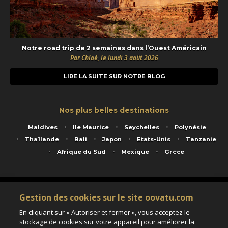
Notre road trip de 2 semaines dans l’Ouest Américain
Par Chloé, le lundi 3 août 2026
LIRE LA SUITE SUR NOTRE BLOG
Nos plus belles destinations
Maldives
Ile Maurice
Seychelles
Polynésie
Thaïlande
Bali
Japon
Etats-Unis
Tanzanie
Afrique du Sud
Mexique
Grèce
Service animé par Nautil Voyages - 22 rue Georges Picquart 75017 Paris - S.A.S
Gestion des cookies sur le site oovatu.com
au capital de 155 696 euros - RCS Paris B 423 671 973 - Code APE 7911Z
Matricule Atout France IM075100020 - Garantie financière Groupama - Agrément IATA
En cliquant sur « Autoriser et fermer », vous acceptez le
n°20-2 4177 1
stockage de cookies sur votre appareil pour améliorer la
Assurance responsabilité civile et professionnelle HISCOX RCP0081066