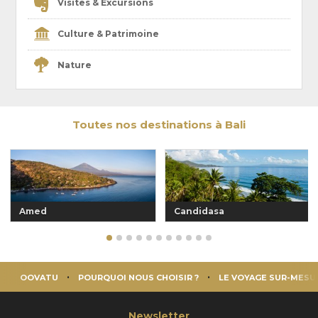
Visites & Excursions
Culture & Patrimoine
Nature
Toutes nos destinations à Bali
Amed
Candidasa
OOVATU
POURQUOI NOUS CHOISIR ?
LE VOYAGE SUR-MESU
Newsletter