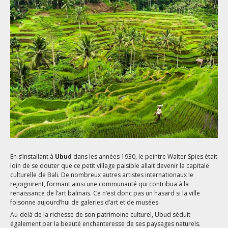
En s’installant à
Ubud
dans les années 1930, le peintre Walter Spies était
loin de se douter que ce petit village paisible allait devenir la capitale
culturelle de Bali. De nombreux autres artistes internationaux le
rejoignirent, formant ainsi une communauté qui contribua à la
renaissance de l’art balinais. Ce n’est donc pas un hasard si la ville
foisonne aujourd’hui de galeries d’art et de musées.
Au-delà de la richesse de son patrimoine culturel, Ubud séduit
également par la beauté enchanteresse de ses paysages naturels.