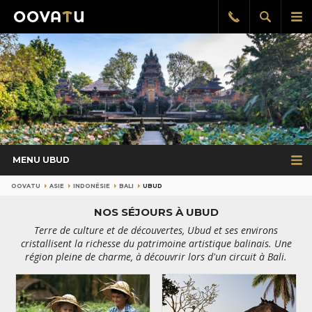
Afficher
Aff
Rappel
gratuit
la
le
recherch
me
pri
MENU UBUD
OOVATU
ASIE
INDONÉSIE
BALI
UBUD
NOS SÉJOURS À UBUD
Terre de culture et de découvertes, Ubud et ses environs
cristallisent la richesse du patrimoine artistique balinais. Une
région pleine de charme, à découvrir lors d'un circuit à Bali.