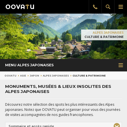
Afficher
Aff
Rappel
gratuit
la
le
recherch
me
pri
ALPES JAPONAISES
CULTURE & PATRIMOINE
MENU ALPES JAPONAISES
OOVATU
ASIE
JAPON
ALPES JAPONAISES
CULTURE & PATRIMOINE
MONUMENTS, MUSÉES & LIEUX INSOLITES DES
ALPES JAPONAISES
Découvrez notre sélection des spots les plus intéressants des Alpes
japonaises. Notez que OOVATU peut organiser pour vous des journées
de visites accompagnées de nos guides francophones.
Sommaire et accès rapide