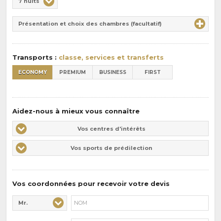
7 nuits
de
Durée
la
Présentation et choix des chambres (facultatif)
:
pension
:
Transports :
classe, services et transferts
ECONOMY
PREMIUM
BUSINESS
FIRST
Aidez-nous à mieux vous connaître
Vos
Vos centres d'intérêts
centres
Vos
Vos sports de prédilection
d'intérêts
sports
de
prédilections
Vos coordonnées pour recevoir votre devis
Mr.
Civilité* :
Nom* :