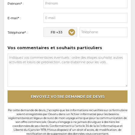
Prénom* :
E-mail* :
FR +33
Téléphone* :
Vos commentaires et souhaits particuliers
Vos
commentaires
et
souhaits
particuliers
ENVOYEZ VOTRE DEMANDE DE DEVIS
Par cette demande de devis, j'accepte que les informations recueillies sur ce formulaire
soient enregistrées par Oovatu dans un fichier informatisé pour les besoins
réglementaires et légaux de suivi de mon voyage ainsi que pour la communication de
son offre commerciale. Oovatu s'engage à ne jamais divulguer à des tiers les
coordonnées de ses clients. Conformément à l'article 34 de la loi Informatique et
Liberté du 6 janvier 1978, vous disposez d'un droit d'accès, de modification, de
rectification et de suppression des données vous concernant.