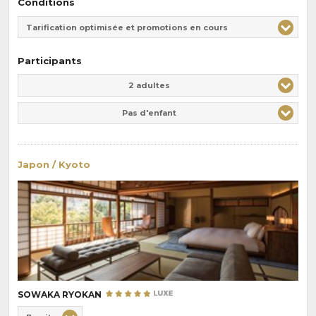
Conditions
Tarification optimisée et promotions en cours
Participants
Adulte(s)
Enfant(s)
2 adultes
Pas d'enfant
Japon / Kyoto
SOWAKA RYOKAN
Choix