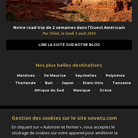
Notre road trip de 2 semaines dans l’Ouest Américain
Par Chloé, le lundi 3 août 2026
LIRE LA SUITE SUR NOTRE BLOG
Nos plus belles destinations
Maldives
Ile Maurice
Seychelles
Polynésie
Thaïlande
Bali
Japon
Etats-Unis
Tanzanie
Afrique du Sud
Mexique
Grèce
Service animé par Nautil Voyages - 22 rue Georges Picquart 75017 Paris - S.A.S
Gestion des cookies sur le site oovatu.com
au capital de 155 696 euros - RCS Paris B 423 671 973 - Code APE 7911Z
Matricule Atout France IM075100020 - Garantie financière Groupama - Agrément IATA
En cliquant sur « Autoriser et fermer », vous acceptez le
n°20-2 4177 1
stockage de cookies sur votre appareil pour améliorer la
Assurance responsabilité civile et professionnelle HISCOX RCP0081066