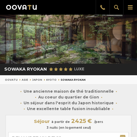
Afficher
Aff
Rappel
gratuit
la
le
recherch
me
pri
SOWAKA RYOKAN
OOVATU
ASIE
JAPON
KYOTO
SOWAKA RYOKAN
Une ancienne maison de thé traditionnelle
Au coeur du quartier de Gion
Un séjour dans l'esprit du Japon historique
Une excellente table fusion inoubliable
2425 €
Séjour
à partir de
/pers
3 nuits (en logement seul)