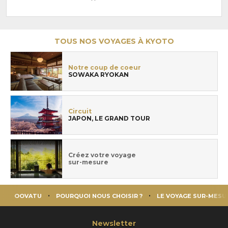
TOUS NOS VOYAGES À KYOTO
Notre coup de coeur
SOWAKA RYOKAN
Circuit
JAPON, LE GRAND TOUR
Créez votre voyage
sur-mesure
OOVATU
POURQUOI NOUS CHOISIR ?
LE VOYAGE SUR-MESU
Newsletter