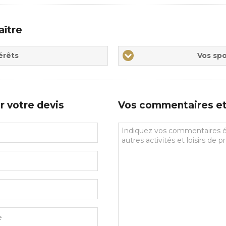
aître
Vos
érêts
Vos spo
sports
de
prédilections
r votre devis
Vos commentaires et 
Vos
commentaires
et
souhaits
particuliers