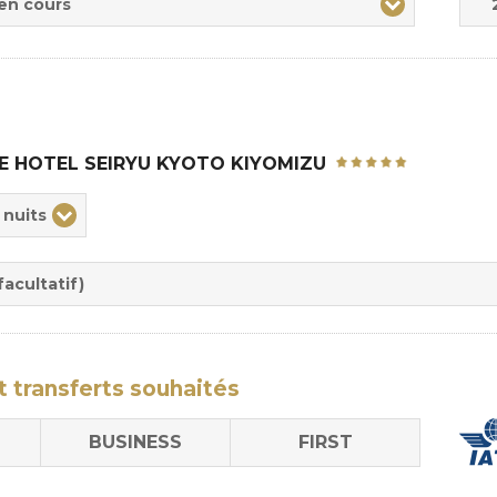
 en cours
E HOTEL SEIRYU KYOTO KIYOMIZU
ix
 nuits
rée
sion
acultatif)
t transferts
souhaités
BUSINESS
FIRST