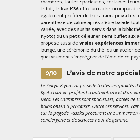
chambres, toutes spacieuses, certaines tournées 
le toit, le
bar K36
offre un cadre incomparable 
également profiter de trois
bains privatifs
, 
parenthèse de calme après s'être baladé toute l
variée, avec des sushis servis dans la biblioth
Kyoto) ou un petit déjeuner semi-buffet aux acc
propose aussi de
vraies expériences immer
lounge, une cérémonie du thé, ou un atelier de k
quoi vraiment s’imprégner de l’âme de ce pays
L’avis de notre spécia
9/10
Le Seityu Kiyomizu possède toutes les qualités 
Kyoto tout en profitant d'authenticité et d'un e
Dera. Les chambres sont spacieuses, dotées de su
bains onsen à privatiser. Outre ces services, l'a
sur la pagode Yasaka procurent une immersion da
conciergerie et de services haut de gamme.