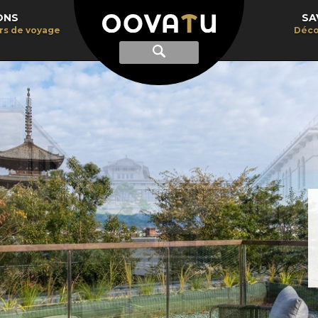
ONS
SA
irs de voyage
Déco
Afficher
Recherche
la
recherche