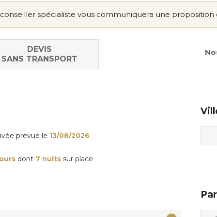
conseiller spécialiste vous communiquera une proposition 
DEVIS
Nos
SANS TRANSPORT
Vil
rivée
prévue le
13/08/2026
jours
dont
7 nuits
sur place
Par
Adul
Enfa