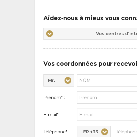
Aidez-nous à mieux vous conn
Vos
Vos centres d'int
centres
d'intérêts
Vos coordonnées pour recevoi
Mr.
Civilité* :
Nom* :
Prénom* :
E-mail* :
FR +33
Téléphone* :