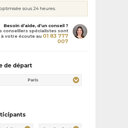
optimisée sous 24 heures.
Besoin d’aide, d’un conseil ?
 conseillers spécialistes sont
01 83 777
à votre écoute au
007
le de départ
Paris
ticipants
te(s)
nt(s)