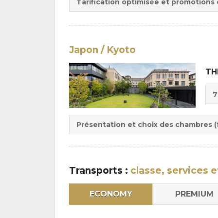
Tarification optimisée et promotions
Japon / Kyoto
TH
Cho
7
de
Du
la
:
pen
Présentation et choix des chambres (f
:
Transports :
classe, services e
ECONOMY
PREMIUM