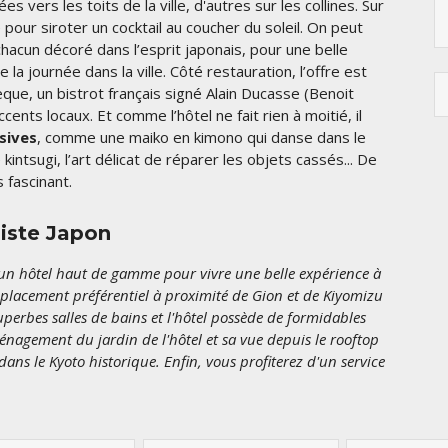
vers les toits de la ville, d'autres sur les collines. Sur
pour siroter un cocktail au coucher du soleil. On peut
chacun décoré dans l’esprit japonais, pour une belle
a journée dans la ville. Côté restauration, l’offre est
èque, un bistrot français signé Alain Ducasse (Benoit
ents locaux. Et comme l’hôtel ne fait rien à moitié, il
sives
, comme une maiko en kimono qui danse dans le
intsugi, l’art délicat de réparer les objets cassés... De
 fascinant.
liste Japon
d'un hôtel haut de gamme pour vivre une belle expérience à
mplacement préférentiel à proximité de Gion et de Kiyomizu
perbes salles de bains et l'hôtel possède de formidables
ménagement du jardin de l'hôtel et sa vue depuis le rooftop
ns le Kyoto historique. Enfin, vous profiterez d'un service