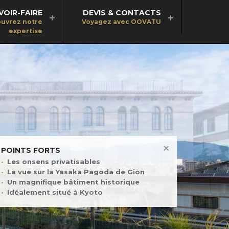
VOIR-FAIRE
DEVIS & CONTACTS
uvrez notre
Voyagez avec OOVATU
expertise
POINTS FORTS
Les onsens privatisables
La vue sur la Yasaka Pagoda de Gion
Un magnifique bâtiment historique
Idéalement situé à Kyoto