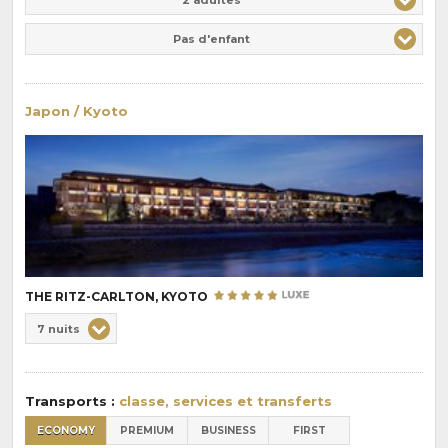
Pas d'enfant
Japon / Kyoto
THE RITZ-CARLTON, KYOTO
Choix
7 nuits
de
Durée
la
:
pension
Transports :
classe, services et transferts
:
ECONOMY
PREMIUM
BUSINESS
FIRST