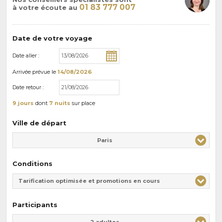
01 83 777 007
à votre écoute au
Date de votre voyage
Date aller :
Arrivée
prévue le
14/08/2026
Date retour :
9 jours
dont
7 nuits
sur place
Ville de départ
Paris
Conditions
Tarification optimisée et promotions en cours
Participants
Adulte(s)
Enfant(s)
2 adultes