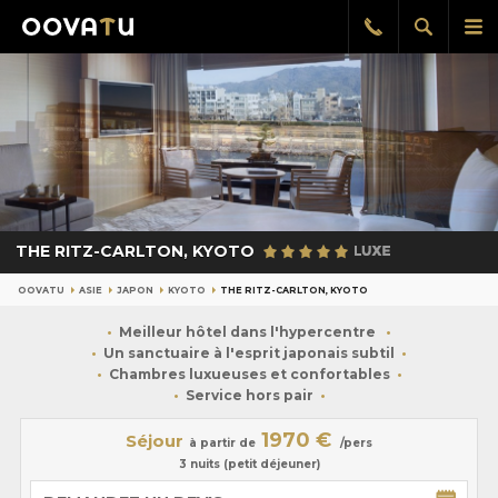
Afficher
Aff
Rappel
gratuit
la
le
recherch
me
pri
THE RITZ-CARLTON, KYOTO
OOVATU
ASIE
JAPON
KYOTO
THE RITZ-CARLTON, KYOTO
Meilleur hôtel dans l'hypercentre
Un sanctuaire à l'esprit japonais subtil
Chambres luxueuses et confortables
Service hors pair
1970 €
Séjour
à partir de
/pers
3 nuits (petit déjeuner)