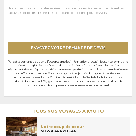
Vos
commentaires
et
souhaits
particuliers
ENVOYEZ VOTRE DEMANDE DE DEVIS
Par cette demande de devis, j'accepte que les informations recueillies sur ce formulaire
soient enregistrées par Oovatu dans un fichier informatisé pour les besoins
réglementaires et légaux de suivi de mon voyage ainsi que pour la communication de
son offre commerciale. Oovatu s'engage à ne jamais divulguer à des tiers les
coordonnées de ses clients. Conformément à l'article 34 de la loi Informatique et
Liberté du 6 janvier 1978, vous disposez d'un droit d'accès, de modification, de
rectification et de suppression des données vous concernant.
TOUS NOS VOYAGES À KYOTO
Notre coup de coeur
SOWAKA RYOKAN