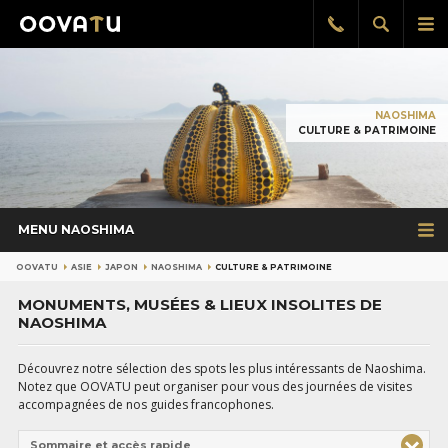
Afficher
Aff
Rappel
gratuit
la
le
recherch
me
pri
NAOSHIMA
CULTURE & PATRIMOINE
MENU NAOSHIMA
OOVATU
ASIE
JAPON
NAOSHIMA
CULTURE & PATRIMOINE
MONUMENTS, MUSÉES & LIEUX INSOLITES DE
NAOSHIMA
Découvrez notre sélection des spots les plus intéressants de Naoshima.
Notez que OOVATU peut organiser pour vous des journées de visites
accompagnées de nos guides francophones.
Sommaire et accès rapide