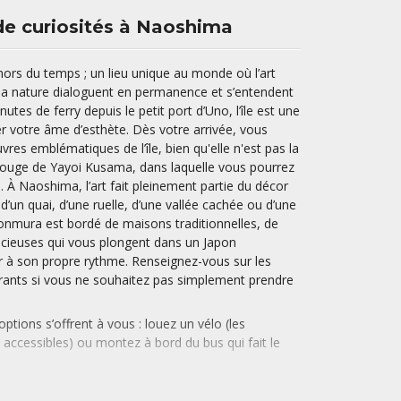
de curiosités à Naoshima
rs du temps ; un lieu unique au monde où l’art
 la nature dialoguent en permanence et s’entendent
utes de ferry depuis le petit port d’Uno, l’île est une
rler votre âme d’esthète. Dès votre arrivée, vous
uvres emblématiques de l’île, bien qu'elle n'est pas la
e rouge de Yayoi Kusama, dans laquelle vous pourrez
. À Naoshima, l’art fait pleinement partie du décor
d’un quai, d’une ruelle, d’une vallée cachée ou d’une
 Honmura est bordé de maisons traditionnelles, de
lencieuses qui vous plongent dans un Japon
r à son propre rythme. Renseignez-vous sur les
urants si vous ne souhaitez pas simplement prendre
tions s’offrent à vous : louez un vélo (les
s accessibles) ou montez à bord du bus qui fait le
points d’intérêts principaux. Notre coup de cœur à
élo. Ainsi, vous pourrez l’explorer à votre rythme,
d, serpenter entre ses plages, ses petits villages,