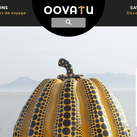
ONS
SA
irs de voyage
Déco
Afficher
Recherche
la
recherche