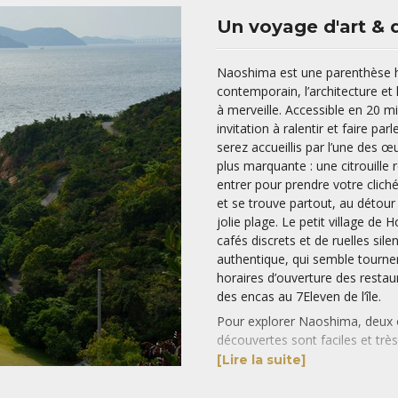
Un voyage d'art & 
Naoshima est une parenthèse ho
contemporain, l’architecture et
à merveille. Accessible en 20 min
invitation à ralentir et faire pa
serez accueillis par l’une des œ
plus marquante : une citrouill
entrer pour prendre votre cliché
et se trouve partout, au détour 
jolie plage. Le petit village de
cafés discrets et de ruelles si
authentique, qui semble tourne
horaires d’ouverture des resta
des encas au 7Eleven de l’île.
Pour explorer Naoshima, deux op
découvertes sont faciles et trè
tour de l’île en s’arrêtant aux 
[Lire la suite]
nous, est bien la découverte à v
vous perdre si l’envie vous pren