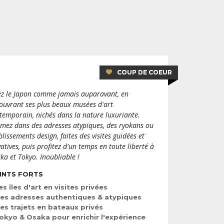
n nouveau panorama sur la mer intérieure de Seto
videmment pour les œuvres d’art qu’elle vous invite à
les plus remarquables du Japon se nichent ici,
aginé par l’architecte Tadao Ano, construit
. Dans des jeux de lumière sublimes, vous y
COUP DE COEUR
s Turrell ou Claude Monet, parmi d’autres. Non
 est aussi un immanquable, et vous accueille avec
ez le Japon comme jamais auparavant, en
us découvrirez la Hiroshi Sugimoto Gallery, où
ouvrant ses plus beaux musées d'art
eux matcha traditionnel face à la mer. Puis, bien
temporain, nichés dans la nature luxuriante.
ne de Yayoi Kusama, l’une des images emblématiques
mez dans des adresses atypiques, des ryokans ou
um est aussi un joyau, surtout dans sa partie
blissements design, faites des visites guidées et
nade verdoyante s’étale vers la mer et est
vatives, puis profitez d'un temps en toute liberté à
nfin, ne manquez pas de réserver votre créneau
ka et Tokyo. Inoubliable !
of Art (ouvert en 2025), aussi designé par Tadao
ement une architecture remarquable mais des
INTS FORTS
es îles d'art en visites privées
ntournables, l’âme de Naoshima réside aussi dans
es adresses authentiques & atypiques
allations plus discrètes, nichées çà et là. Tantôt
es trajets en bateaux privés
donnée, tantôt dans une vallée où vivent des
okyo & Osaka pour enrichir l'expérience