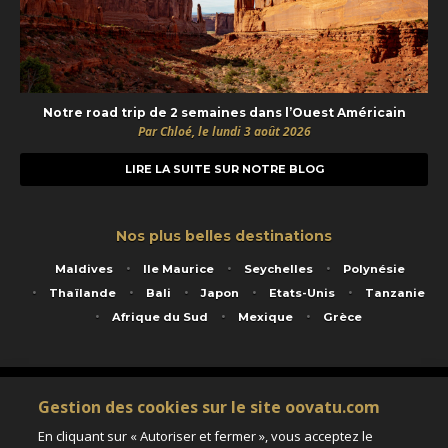
Notre road trip de 2 semaines dans l’Ouest Américain
Par Chloé, le lundi 3 août 2026
LIRE LA SUITE SUR NOTRE BLOG
Nos plus belles destinations
Maldives
Ile Maurice
Seychelles
Polynésie
Thaïlande
Bali
Japon
Etats-Unis
Tanzanie
Afrique du Sud
Mexique
Grèce
Service animé par Nautil Voyages - 22 rue Georges Picquart 75017 Paris - S.A.S
Gestion des cookies sur le site oovatu.com
au capital de 155 696 euros - RCS Paris B 423 671 973 - Code APE 7911Z
Matricule Atout France IM075100020 - Garantie financière Groupama - Agrément IATA
En cliquant sur « Autoriser et fermer », vous acceptez le
n°20-2 4177 1