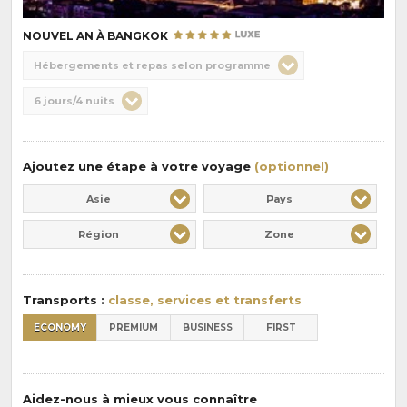
NOUVEL AN À BANGKOK
Choix
Hébergements et repas selon programme
de
Durée
6 jours/4 nuits
la
:
pension
:
Ajoutez une étape à votre voyage
(optionnel)
Asie
Pays
Région
Zone
Transports :
classe, services et transferts
ECONOMY
PREMIUM
BUSINESS
FIRST
Aidez-nous à mieux vous connaître