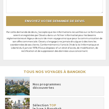
souhaits
particuliers
ENVOYEZ VOTRE DEMANDE DE DEVIS
Par cette demande de devis, j'accepte que les informations recueillies sur ce formulaire
soient enregistrées par Oovatu dans un fichier informatisé pour les besoins
réglementaires et légaux de suivi de mon voyage ainsi que pour la communication de
son offre commerciale. Oovatu s'engage à ne jamais divulguer à des tiers les
coordonnées de ses clients. Conformément à l'article 34 de la loi Informatique et
Liberté du 6 janvier 1978, vous disposez d'un droit d'accès, de modification, de
rectification et de suppression des données vous concernant.
TOUS NOS VOYAGES À BANGKOK
Nos programmes
découvertes
Sélection
TOP
le luxe à Bangkok