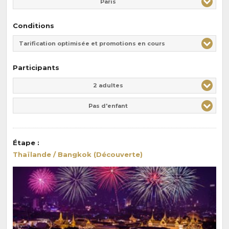
Paris
Conditions
Tarification optimisée et promotions en cours
Participants
Adulte(s)
Enfant(s)
2 adultes
Pas d'enfant
Étape
:
Thaïlande / Bangkok (Découverte)