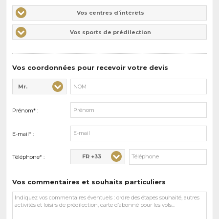
Vos
Vos centres d'intérêts
centres
Vos
Vos sports de prédilection
d'intérêts
sports
de
prédilections
Vos coordonnées pour recevoir votre devis
Mr.
Civilité* :
Nom* :
Prénom* :
E-mail* :
FR +33
Téléphone* :
Vos commentaires et souhaits particuliers
Vos
commentaires
et