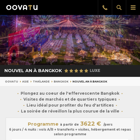
Afficher
Aff
Rappel
gratuit
la
le
recherch
me
pri
NOUVEL AN À BANGKOK
OOVATU
ASIE
THAÏLANDE
BANGKOK
NOUVEL AN À BANGKOK
Plongez au coeur de l'effervescente Bangkok
Visites de marchés et de quartiers typiques
Lieu idéal pour profiter du feu d'artifices
La soirée de réveillon la plus courue de la ville
3622 €
Programme
à partir de
/pers
6 jours / 4 nuits : vols A/R + transferts + visites, hébergement et repas
selon programme