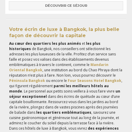
DÉCOUVRIR CE SÉJOUR
Votre écrin de luxe à Bangkok, la plus belle
façon de découvrir la capitale
Au cœur des quartiers les plus animés
et
les plus
historiques
de Bangkok, nos conseillers ont sélectionné les
adresses les plus luxueuses de la ville. Profitez d’un service sans
faille et posez vos valises dans des établissements devenus
emblématiques à travers le continent, comme le
Mandarin
Oriental Bangkok
, une institution au bord du Chao Phraya dont la
réputation n’est plus à faire. Non loin, vous pourrez découvrir le
Péninsula Bangkok
ou encore le
Four Seasons Hotel Bangkok
,
qui figurent régulièrement
parmi les meilleurs hôtels au
monde
. Le personnel aux petits soins veillera à vous faire vivre
un
séjour exceptionnel
dans des écrins de quiétude au cœur d’une
capitale bouillonnante. Ressourcez-vous dans les jardins au bord
de la rivière, plongez dans de vastes piscines après des journées
de balade dans
les quartiers emblématiques
, savourez une
cuisine gastronomique et généreuse tout au long de la journée, et
admirez le coucher du soleil depuis la terrasse face à la rivière.
Dans ces hôtels de luxe à Bangkok, vous vivrez
des expériences