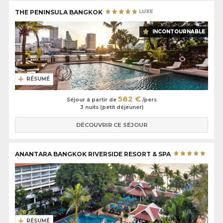
les plus exigeants et comptent parmi les meilleurs établissements d’Asie
du Sud-Est, comme par exemple le
Peninsula Bangkok
absolument
THE PENINSULA BANGKOK
parfait, ou encore le
Mandarin Oriental Bangkok
.
INCONTOURNABLE
RÉSUMÉ
582 €
Séjour à partir de
/pers
3 nuits (petit déjeuner)
DÉCOUVRIR CE SÉJOUR
ANANTARA BANGKOK RIVERSIDE RESORT & SPA
RÉSUMÉ