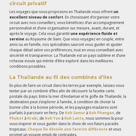
circuit privatif
Les voyages que nous proposons en Thaïlande vous offrent
un
excellent niveau de confort
. En choisissant d’organiser votre
circuit avec nos conseillers, vous bénéficiez d’un accompagnement
personnalisé et d’une organisation sur mesure, avant, durant, et
après le voyage. Cela vous garantit
une expérience fluide et
sereine
au Royaume de Siam. Que vous voyagiez en couple, entre
amis ou en famille, nos spécialistes sauront vous guider et ajuster
chaque détail selon vos préférences, tout en vous conseillant avec
sincérité et transparence. La Thaïlande est un pays sublime et d’une
richesse inouïe qui mérite d’être exploré dans les meilleures
conditions possibles.
La Thaïlande au fil des combinés d’îles
En plus de faire un circuit dans les terres par exemple, laissez-vous
tenter par un combiné d’îles afin de découvrir la facette carte
postale du pays. Entre la mer d’Andaman et le golfe de Thaïlande, la
destination peut s’explorer à l’année, à condition de choisir la
bonne côte à la bonne période, et les paysages insulaires sont
parfaits à parcourir en ferry. De
Koh Samui
à
Koh Phangan
, de
Phuket
à
Krabi
, de
Koh Yao
à
Koh Lanta
, nous sommes là pour
vous inspirer et vous guider dans le choix de vos futurs paradis
tropicaux.
Chaque île dévoile une facette différente
et vous
promet un voyage empli de contrastes.