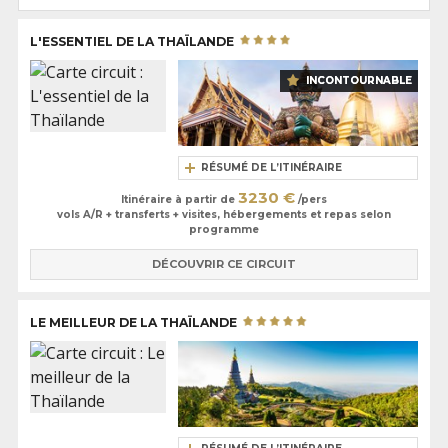
Pour découvrir encore plus de destinations fascinantes, explorez
tous
nos circuits en Asie
et laissez-vous séduire par la diversité de ce
L'ESSENTIEL DE LA THAÏLANDE
continent.
INCONTOURNABLE
RÉSUMÉ DE L’ITINÉRAIRE
3230 €
Itinéraire à partir de
/pers
vols A/R + transferts + visites, hébergements et repas selon
programme
DÉCOUVRIR CE CIRCUIT
LE MEILLEUR DE LA THAÏLANDE