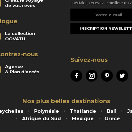
Créez le voyage
spéciales, recevez le meilleur du 
de vos rêves
Votre
e-
logue
mail
La collection
OOVATU
ontrez-nous
Suivez-nous
Agence
& Plan d'accès
Facebook
Instagram
Pinteres
Tw
Nos plus belles destinations
eychelles
Polynésie
Thaïlande
Bali
J
Afrique du Sud
Mexique
Grèce