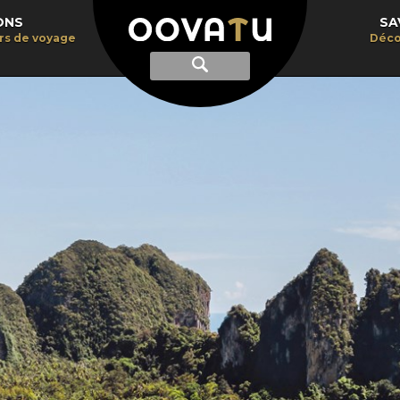
ONS
SA
irs de voyage
Déco
Afficher
Recherche
la
recherche