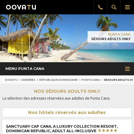
Afficher
Aff
Rappel
gratuit
la
le
recherch
me
pri
PUNTA CANA
SÉJOURS ADULTS ONLY
MENU PUNTA CANA
OOVATU
CARAÏBES
RÉPUBLIQUE DOMINICAINE
PUNTA CANA
SÉJOURS ADULTS ON
NOS SÉJOURS ADULTS ONLY
La sélection des adresses réservées aux adultes de Punta Cana.
Nos hôtels réservés aux adultes
SANCTUARY CAP CANA, A LUXURY COLLECTION RESORT,
DOMINICAN REPUBLIC, ADULT ALL-INCLUSIVE