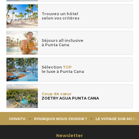
Trouvez un hôtel
selon vos critères
Séjours all inclusive
à Punta Cana
Sélection
TOP
le luxe à Punta Cana
Coup de cœur
ZOETRY AGUA PUNTA CANA
OOVATU
POURQUOI NOUS CHOISIR ?
LE VOYAGE SUR-MESU
Newsletter