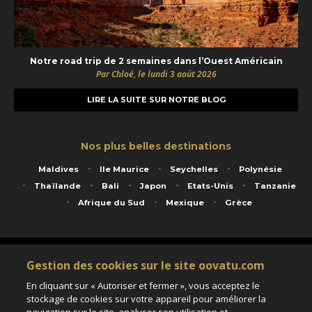
Notre road trip de 2 semaines dans l’Ouest Américain
Par Chloé, le lundi 3 août 2026
LIRE LA SUITE SUR NOTRE BLOG
Nos plus belles destinations
Maldives
Ile Maurice
Seychelles
Polynésie
Thaïlande
Bali
Japon
Etats-Unis
Tanzanie
Afrique du Sud
Mexique
Grèce
Service animé par Nautil Voyages - 22 rue Georges Picquart 75017 Paris - S.A.S
Gestion des cookies sur le site oovatu.com
au capital de 155 696 euros - RCS Paris B 423 671 973 - Code APE 7911Z
Matricule Atout France IM075100020 - Garantie financière Groupama - Agrément IATA
En cliquant sur « Autoriser et fermer », vous acceptez le
n°20-2 4177 1
stockage de cookies sur votre appareil pour améliorer la
Assurance responsabilité civile et professionnelle HISCOX RCP0081066