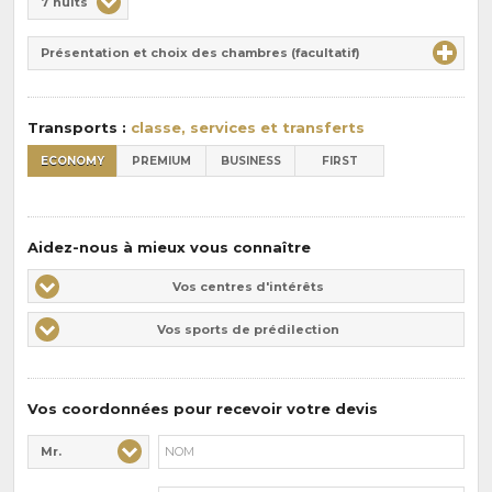
7 nuits
de
Durée
la
Présentation et choix des chambres (facultatif)
:
pension
:
Transports :
classe, services et transferts
ECONOMY
PREMIUM
BUSINESS
FIRST
Aidez-nous à mieux vous connaître
Vos
Vos centres d'intérêts
centres
Vos
Vos sports de prédilection
d'intérêts
sports
de
prédilections
Vos coordonnées pour recevoir votre devis
Mr.
Civilité* :
Nom* :