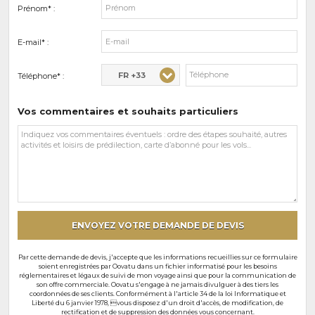
Prénom* :
E-mail* :
FR +33
Téléphone* :
Vos commentaires et souhaits particuliers
Vos
commentaires
et
souhaits
particuliers
ENVOYEZ VOTRE DEMANDE DE DEVIS
Par cette demande de devis, j'accepte que les informations recueillies sur ce formulaire
soient enregistrées par Oovatu dans un fichier informatisé pour les besoins
réglementaires et légaux de suivi de mon voyage ainsi que pour la communication de
son offre commerciale. Oovatu s'engage à ne jamais divulguer à des tiers les
coordonnées de ses clients. Conformément à l'article 34 de la loi Informatique et
Liberté du 6 janvier 1978, vous disposez d'un droit d'accès, de modification, de
rectification et de suppression des données vous concernant.