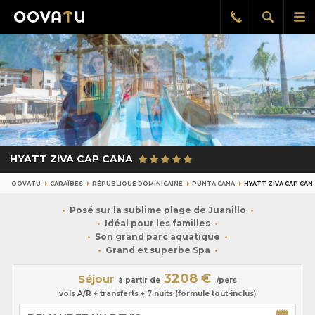
Afficher
Aff
Rappel
gratuit
la
le
recherch
me
pri
HYATT ZIVA CAP CANA
OOVATU
CARAÏBES
RÉPUBLIQUE DOMINICAINE
PUNTA CANA
HYATT ZIVA CAP CAN
Posé sur la sublime plage de Juanillo
Idéal pour les familles
Son grand parc aquatique
Grand et superbe Spa
3208 €
Séjour
à partir de
/pers
vols A/R + transferts + 7 nuits (formule tout-inclus)