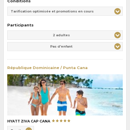
Conditions
Tarification optimisée et promotions en cours
Participants
Adulte(s)
Enfant(s)
2 adultes
Pas d'enfant
République Dominicaine / Punta Cana
HYATT ZIVA CAP CANA
Choix