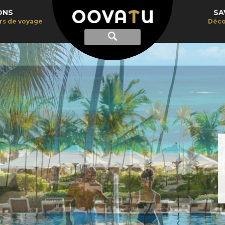
ONS
SA
irs de voyage
Déco
Afficher
Recherche
la
recherche