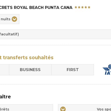
CRETS ROYAL BEACH PUNTA CANA
ix
 nuits
rée
sion
acultatif)
t transferts
souhaités
BUSINESS
FIRST
aître
Vos
érêts
Vos spo