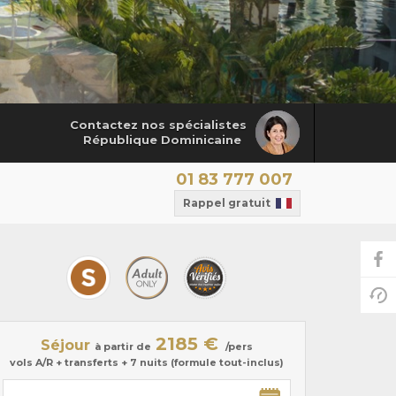
Contactez nos spécialistes
République Dominicaine
01 83 777 007
Rappel gratuit
2185 €
Séjour
à partir de
/pers
vols A/R + transferts + 7 nuits (formule tout-inclus)