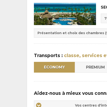
SE
Cho
7
de
Du
la
:
pen
Présentation et choix des chambres (f
:
Transports :
classe, services e
ECONOMY
PREMIUM
Aidez-nous à mieux vous conn
Vos
Vos centres d'int