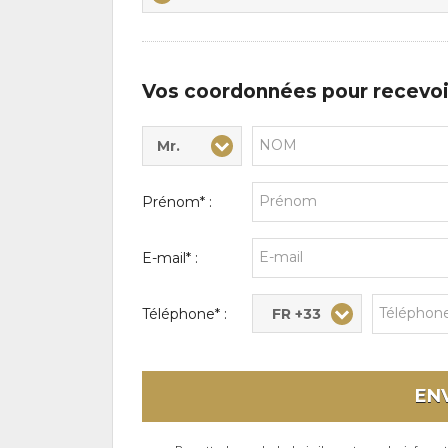
centres
d'intérêts
Vos coordonnées pour recevoi
Mr.
Civilité* :
Nom* :
Prénom* :
E-mail* :
FR +33
Téléphone* :
EN