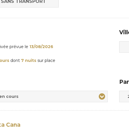
SANS TRANSPORT
Vil
rivée
prévue le
13/08/2026
jours
dont
7 nuits
sur place
Par
Adul
Enfa
 en cours
ta Cana