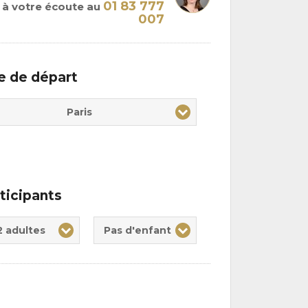
01 83 777
à votre écoute au
007
le de départ
Paris
ticipants
te(s)
nt(s)
2 adultes
Pas d'enfant