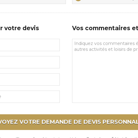
sports
de
prédilections
r votre devis
Vos commentaires et 
Vos
commentaires
et
souhaits
particuliers
VOYEZ VOTRE DEMANDE DE DEVIS
PERSONNAL