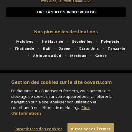
Par Chloé, le lundi 3 août 2026
LIRE LA SUITE SUR NOTRE BLOG
Nos plus belles destinations
Maldives
Ile Maurice
Seychelles
Polynésie
Thaïlande
Bali
Japon
Etats-Unis
Tanzanie
Afrique du Sud
Mexique
Grèce
Service animé par Nautil Voyages - 22 rue Georges Picquart 75017 Paris - S.A.S
Gestion des cookies sur le site oovatu.com
au capital de 155 696 euros - RCS Paris B 423 671 973 - Code APE 7911Z
Matricule Atout France IM075100020 - Garantie financière Groupama - Agrément IATA
En cliquant sur « Autoriser et fermer », vous acceptez le
n°20-2 4177 1
stockage de cookies sur votre appareil pour améliorer la
Assurance responsabilité civile et professionnelle HISCOX RCP0081066
navigation sur le site, analyser son utilisation et
contribuer à nos efforts de marketing.
Plus
d'informations
Paramètres des cookies
Paramètres des cookies
Autoriser et fermer