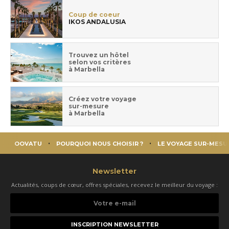
Coup de coeur
IKOS ANDALUSIA
Trouvez un hôtel
selon vos critères
à Marbella
Créez votre voyage
sur-mesure
à Marbella
OOVATU
POURQUOI NOUS CHOISIR ?
LE VOYAGE SUR-MESU
Newsletter
Actualités, coups de cœur, offres spéciales, recevez le meilleur du voyage :
Votre
e-
mail