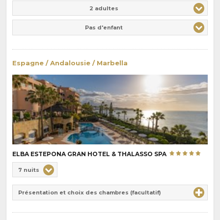
Adulte(s)
Enfant(s)
2 adultes
Pas d'enfant
Espagne / Andalousie / Marbella
ELBA ESTEPONA GRAN HOTEL & THALASSO SPA
Choix
7 nuits
de
Durée
la
Présentation et choix des chambres (facultatif)
:
pension
: