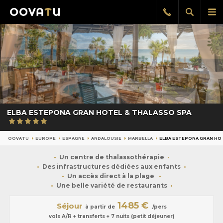
Afficher
Aff
Rappel
gratuit
la
le
recherch
me
pri
ELBA ESTEPONA GRAN HOTEL & THALASSO SPA
OOVATU
EUROPE
ESPAGNE
ANDALOUSIE
MARBELLA
ELBA ESTEPONA GRAN HOT
Un centre de thalassothérapie
Des infrastructures dédiées aux enfants
Un accès direct à la plage
Une belle variété de restaurants
1485 €
Séjour
à partir de
/pers
vols A/R + transferts + 7 nuits (petit déjeuner)