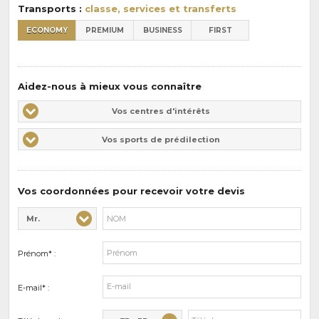
Transports :
classe, services et transferts
ECONOMY
PREMIUM
BUSINESS
FIRST
Aidez-nous à mieux vous connaître
Vos
Vos centres d'intérêts
centres
Vos
Vos sports de prédilection
d'intérêts
sports
de
prédilections
Vos coordonnées pour recevoir votre devis
Mr.
Civilité* :
Nom* :
Prénom* :
E-mail* :