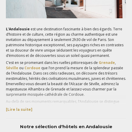
L’Andalousie
est une destination fascinante à bien des égards. Terre
d’histoire et de culture, cette région au charme authentique est une
invitation au dépaysement à seulement 2h30 de vol de Paris. Son
patrimoine historique exceptionnel, ses paysages riches en contrastes
et sa douceur de vivre unique séduisent les voyageurs en quête
d’émotions et de découvertes sous un soleil quasi permanent.
C’est en se promenant dans les ruelles pittoresques de
Grenade
,
Séville
ou
Cordoue
que l’on prend la mesure de la splendeur passée
de l’Andalousie. Dans ces cités radieuses, on découvre des trésors
inestimables, hérités des civilisations musulmanes, juives et chrétiennes.
Emerveillez-vous devant la beauté de l’Alcazar de Séville, admirez la
majestueuse Alhambra de Grenade et laissez-vous charmer par la
surprenante mosquée-cathédrale de Cordoue.
Au-delà de ses monuments remarquables, l’Andalousie se distingue
également par la diversité de ses paysages où se mêlent plages de
[Lire la suite]
sable doré de la Costa del Sol, montagnes déchiquetées de la Sierra
Nevada, gorges vertigineuses de la Ronda et désert aride de Tabernas.
Les amoureux de la nature pourront explorer les nombreux parcs
Notre sélection d'hôtels en Andalousie
naturels de la région, à l’image du parc national de la Doñana, classé