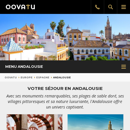
Afficher
Aff
Rappel
gratuit
la
le
recherch
me
pri
MENU ANDALOUSIE
OOVATU
EUROPE
ESPAGNE
ANDALOUSIE
VOTRE SÉJOUR EN ANDALOUSIE
Avec ses monuments remarquables, ses plages de sable doré, ses
villages pittoresques et sa nature luxuriante, l'Andalousie offre
un univers captivant.