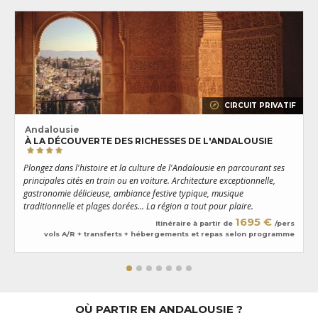
réserve de biosphère par l’UNESCO et réputé pur abriter une colonie
de flamants roses.
Les férus d’art ne manqueront pas de faire une halte à
Malaga
, terre
natale de Pablo Picasso, où l’on peut visiter de nombreux musées.
Berceau du Flamenco, l’Andalousie est également réputée pour ses
fêtes hautes en couleurs et sa vie nocturne animée que l’on prend
plaisir à découvrir dans des bars et des restaurants à l’atmosphère
conviviale où l’on régale ses papilles avec de délicieux tapas.
CIRCUIT PRIVATIF
Andalousie
À LA DÉCOUVERTE DES RICHESSES DE L'ANDALOUSIE
L
Plongez dans l'histoire et la culture de l'Andalousie en parcourant ses
u
principales cités en train ou en voiture. Architecture exceptionnelle,
G
gastronomie délicieuse, ambiance festive typique, musique
s
traditionnelle et plages dorées... La région a tout pour plaire.
1695 €
Itinéraire à partir de
/pers
vols A/R + transferts + hébergements et repas selon programme
OÙ PARTIR EN ANDALOUSIE ?