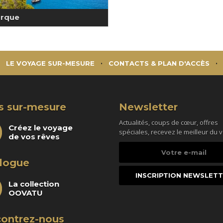
orque
LE VOYAGE SUR-MESURE
CONTACTS & PLAN D'ACCÈS
s sur-mesure
Newsletter
Actualités, coups de cœur, offres
Créez le voyage
spéciales, recevez le meilleur du 
de vos rêves
Votre
e-
logue
mail
La collection
OOVATU
ontrez-nous