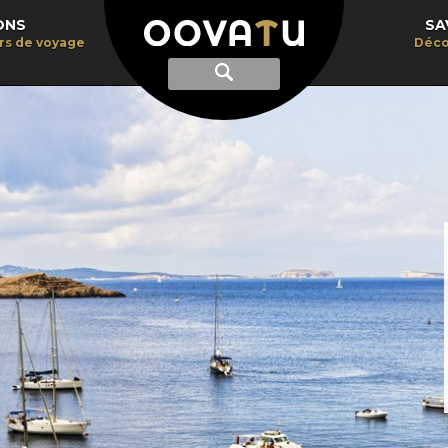
ONS
SA
irs de voyage
Déco
Afficher
Recherche
la
recherche