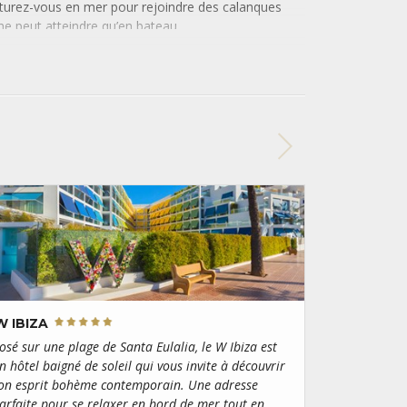
enturez-vous en mer pour rejoindre des calanques
 ne peut atteindre qu’en bateau.
es d’eaux chaudes et turquoise, qui n’ont rien à
 de la mer des Caraïbes. Dans le sud, elles se
que les autres :
Codolar
, Llentia, Corral,
Bassa
et
ge de Cala Hort
, nichée entre les falaises calcaires
 lieu idéal pour regarder le soleil se coucher sur le
gende, les sirènes tentèrent de charmer Ulysse.
 prendre le ferry pour explorer
Formentera
, la plus
Baléares, et laissez-vous séduire par ses étendues de
ne. Un dépaysement total à seulement quelques
W IBIZA
osé sur une plage de Santa Eulalia, le W Ibiza est
n hôtel baigné de soleil qui vous invite à découvrir
on esprit bohème contemporain. Une adresse
arfaite pour se relaxer en bord de mer tout en