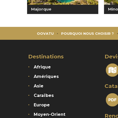
Majorque
Min
OOVATU
POURQUOI NOUS CHOISIR ?
Destinations
Devi
Afrique
Amériques
Cata
Asie
Caraïbes
Europe
Moyen-Orient
Renc