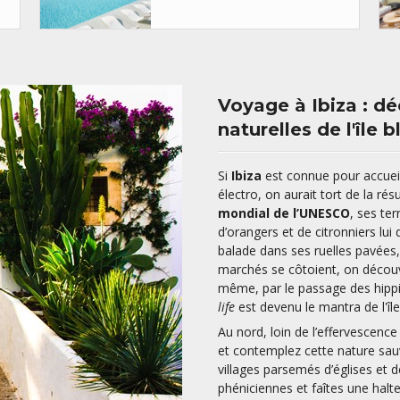
Voyage à Ibiza : d
naturelles de l'île 
Si
Ibiza
est connue pour accueil
électro, on aurait tort de la rés
mondial de l’UNESCO
, ses te
d’orangers et de citronniers lu
balade dans ses ruelles pavées,
marchés se côtoient, on découv
même, par le passage des hippi
life
est devenu le mantra de l'île
Au nord, loin de l’effervescenc
et contemplez cette nature sa
villages parsemés d’églises et 
phéniciennes et faîtes une halt