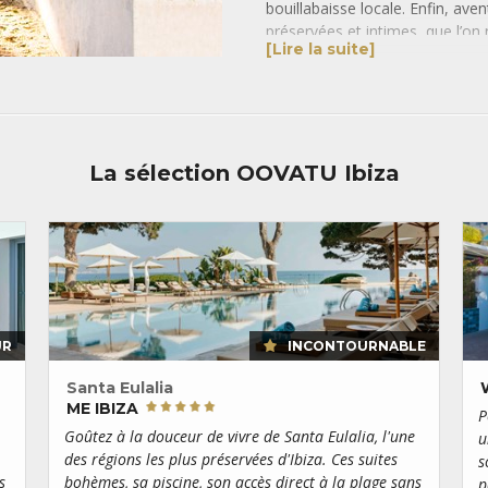
bouillabaisse locale. Enfin, av
préservées et intimes, que l’on
[Lire la suite]
Ibiza regorge de criques baigné
envier aux lagons paradisiaques
succèdent, plus belles les unes 
ses piscines de roches… La
pla
du parc national éponyme, est le
La sélection OOVATU Ibiza
rocher Es Vedra, où selon la lé
Avant le départ, n’hésitez pas à
petite des îles principales des 
sable blanc et sa mer cristalli
heures de l’hexagone…
UR
INCONTOURNABLE
Santa Eulalia
ME IBIZA
P
Goûtez à la douceur de vivre de Santa Eulalia, l'une
u
des régions les plus préservées d'Ibiza. Ces suites
s
s
bohèmes, sa piscine, son accès direct à la plage sans
p