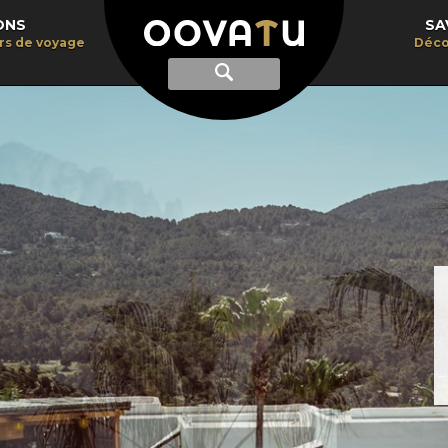
ONS
SA
irs de voyage
Déco
Afficher
Recherche
la
recherche