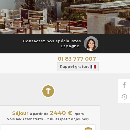
Contactez nos spécialistes
Espagne
01 83 777 007
Rappel gratuit
2440 €
Séjour
à partir de
/pers
vols A/R + transferts + 7 nuits (petit déjeuner)