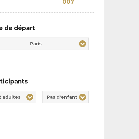
007
le de départ
Paris
ticipants
te(s)
nt(s)
2 adultes
Pas d'enfant