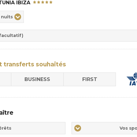
TUNIA IBIZA
ix
 nuits
rée
sion
acultatif)
t transferts
souhaités
BUSINESS
FIRST
aître
Vos
érêts
Vos spo
sports