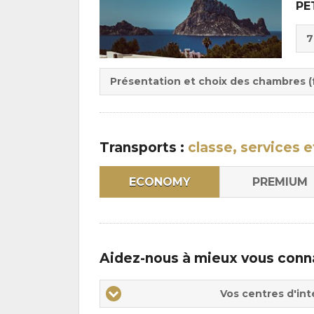
PE
Cho
7
de
Du
la
:
pen
Présentation et choix des chambres (f
:
Transports :
classe, services e
ECONOMY
PREMIUM
Aidez-nous à mieux vous conn
Vos
Vos centres d'int
centres