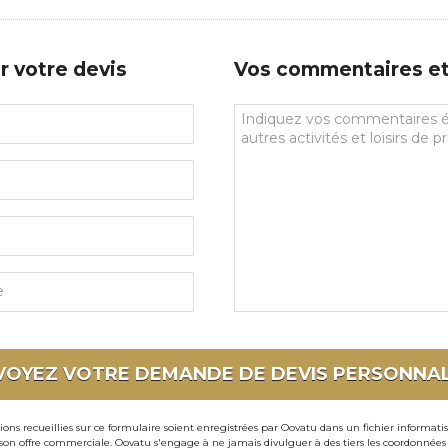
de
prédilections
r votre devis
Vos commentaires et 
Vos
commentaires
et
souhaits
particuliers
VOYEZ VOTRE DEMANDE DE DEVIS
PERSONNAL
ons recueillies sur ce formulaire soient enregistrées par Oovatu dans un fichier informati
 offre commerciale. Oovatu s'engage à ne jamais divulguer à des tiers les coordonnées de 