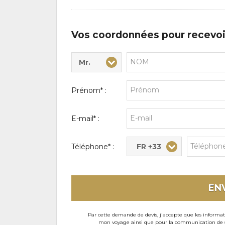
d'intérêts
Vos coordonnées pour recevoi
Mr.
Civilité* :
Nom* :
Prénom* :
E-mail* :
FR +33
Téléphone* :
EN
Par cette demande de devis, j'accepte que les informati
mon voyage ainsi que pour la communication de son