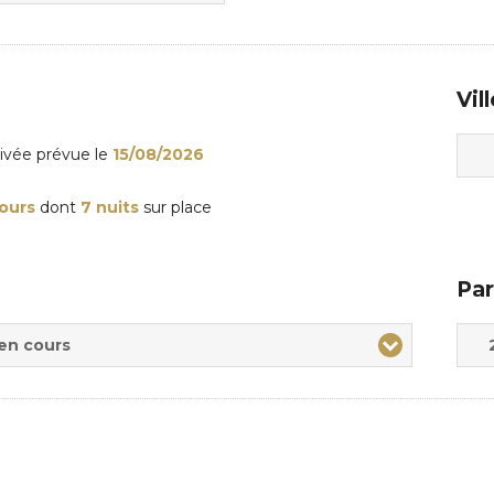
Vil
rivée
prévue le
15/08/2026
jours
dont
7 nuits
sur place
Par
Adul
Enfa
 en cours