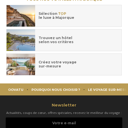
Sélection
TOP
le luxe à Majorque
Trouvez un hôtel
selon vos critères
Créez votre voyage
sur-mesure
OOVATU
POURQUOI NOUS CHOISIR ?
LE VOYAGE SUR-MESU
Newsletter
Actualités, coups de cœur, offres spéciales, recevez le meilleur du voyage :
Votre
e-