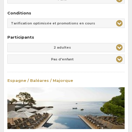
Conditions
Tarification optimisée et promotions en cours
Participants
Adulte(s)
Enfant(s)
2 adultes
Pas d'enfant
Espagne / Baléares / Majorque