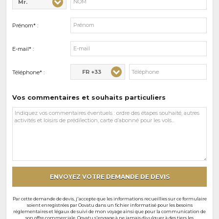
Mr.
Civilité* :
Nom* :
Prénom* :
E-mail* :
FR +33
Téléphone* :
Vos commentaires et souhaits particuliers
Vos
commentaires
et
souhaits
particuliers
ENVOYEZ VOTRE DEMANDE DE DEVIS
Par cette demande de devis, j'accepte que les informations recueillies sur ce formulaire
soient enregistrées par Oovatu dans un fichier informatisé pour les besoins
réglementaires et légaux de suivi de mon voyage ainsi que pour la communication de
son offre commerciale. Oovatu s'engage à ne jamais divulguer à des tiers les