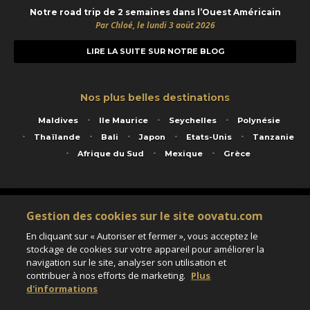
Notre road trip de 2 semaines dans l’Ouest Américain
Par Chloé, le lundi 3 août 2026
LIRE LA SUITE SUR NOTRE BLOG
Nos plus belles destinations
Maldives
Ile Maurice
Seychelles
Polynésie
Thaïlande
Bali
Japon
Etats-Unis
Tanzanie
Afrique du Sud
Mexique
Grèce
Service animé par Nautil Voyages - 22 rue Georges Picquart 75017 Paris - S.A.S
Gestion des cookies sur le site oovatu.com
au capital de 155 696 euros - RCS Paris B 423 671 973 - Code APE 7911Z
Matricule Atout France IM075100020 - Garantie financière Groupama - Agrément IATA
En cliquant sur « Autoriser et fermer », vous acceptez le
n°20-2 4177 1
stockage de cookies sur votre appareil pour améliorer la
Assurance responsabilité civile et professionnelle HISCOX RCP0081066
navigation sur le site, analyser son utilisation et
contribuer à nos efforts de marketing.
Plus
d'informations