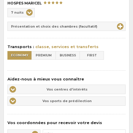
HOSPES MARICEL
Choix
7 nuits
de
Durée
la
Présentation et choix des chambres (facultatif)
:
pension
:
Transports :
classe, services et transferts
ECONOMY
PREMIUM
BUSINESS
FIRST
Aidez-nous à mieux vous connaître
Vos
Vos centres d'intérêts
centres
Vos
Vos sports de prédilection
d'intérêts
sports
de
prédilections
Vos coordonnées pour recevoir votre devis