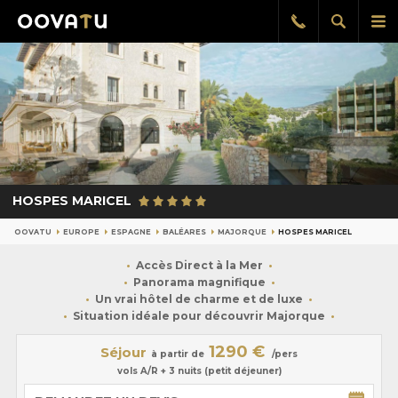
Afficher
Aff
Rappel
gratuit
la
le
recherch
me
pri
HOSPES MARICEL
OOVATU
EUROPE
ESPAGNE
BALÉARES
MAJORQUE
HOSPES MARICEL
Accès Direct à la Mer
Panorama magnifique
Un vrai hôtel de charme et de luxe
Situation idéale pour découvrir Majorque
1290 €
Séjour
à partir de
/pers
vols A/R + 3 nuits (petit déjeuner)