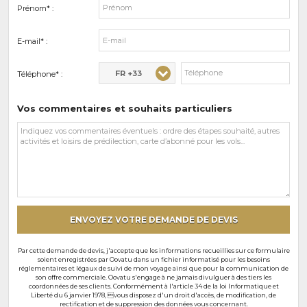
Prénom* :
E-mail* :
FR +33
Téléphone* :
Vos commentaires et souhaits particuliers
Vos
commentaires
et
souhaits
particuliers
ENVOYEZ VOTRE DEMANDE DE DEVIS
Par cette demande de devis, j'accepte que les informations recueillies sur ce formulaire
soient enregistrées par Oovatu dans un fichier informatisé pour les besoins
réglementaires et légaux de suivi de mon voyage ainsi que pour la communication de
son offre commerciale. Oovatu s'engage à ne jamais divulguer à des tiers les
coordonnées de ses clients. Conformément à l'article 34 de la loi Informatique et
Liberté du 6 janvier 1978, vous disposez d'un droit d'accès, de modification, de
rectification et de suppression des données vous concernant.