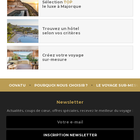
Sélection
TOP
le luxe à Majorque
Trouvez un hôtel
selon vos critères
Créez votre voyage
sur-mesure
OOVATU
POURQUOI NOUS CHOISIR ?
LE VOYAGE SUR-MESU
Newsletter
Actualités, coups de cœur, offres spéciales, recevez le meilleur du voyage :
Votre
e-
mail