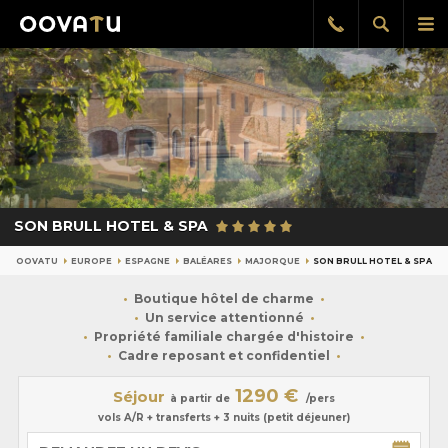
Afficher
Aff
Rappel
gratuit
la
le
recherch
me
pri
SON BRULL HOTEL & SPA
OOVATU
EUROPE
ESPAGNE
BALÉARES
MAJORQUE
SON BRULL HOTEL & SPA
Boutique hôtel de charme
Un service attentionné
Propriété familiale chargée d'histoire
Cadre reposant et confidentiel
1290 €
Séjour
à partir de
/pers
vols A/R + transferts + 3 nuits (petit déjeuner)