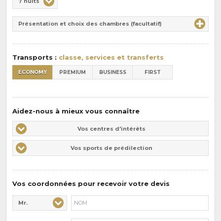
7 nuits
de
Durée
la
Présentation et choix des chambres (facultatif)
:
pension
:
Transports :
classe, services et transferts
ECONOMY
PREMIUM
BUSINESS
FIRST
Aidez-nous à mieux vous connaître
Vos
Vos centres d'intérêts
centres
Vos
Vos sports de prédilection
d'intérêts
sports
de
prédilections
Vos coordonnées pour recevoir votre devis
Mr.
Civilité* :
Nom* :