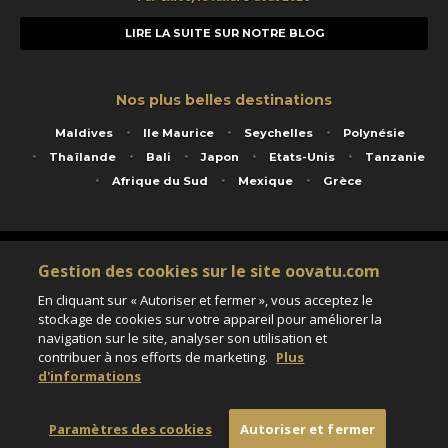
LIRE LA SUITE SUR NOTRE BLOG
Nos plus belles destinations
Maldives
Ile Maurice
Seychelles
Polynésie
Thaïlande
Bali
Japon
Etats-Unis
Tanzanie
Afrique du Sud
Mexique
Grèce
Service animé par Nautil Voyages - 22 rue Georges Picquart 75017 Paris - S.A.S
Gestion des cookies sur le site oovatu.com
au capital de 155 696 euros - RCS Paris B 423 671 973 - Code APE 7911Z
Matricule Atout France IM075100020 - Garantie financière Groupama - Agrément IATA
En cliquant sur « Autoriser et fermer », vous acceptez le
n°20-2 4177 1
stockage de cookies sur votre appareil pour améliorer la
Assurance responsabilité civile et professionnelle HISCOX RCP0081066
navigation sur le site, analyser son utilisation et
contribuer à nos efforts de marketing.
Plus
d'informations
Paramètres des cookies
Paramètres des cookies
Autoriser et fermer