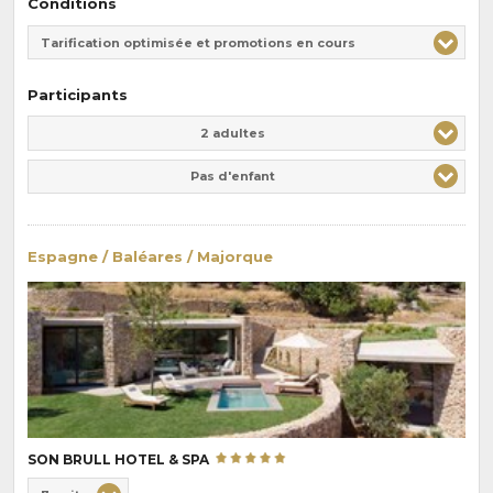
Conditions
Tarification optimisée et promotions en cours
Participants
Adulte(s)
Enfant(s)
2 adultes
Pas d'enfant
Espagne / Baléares / Majorque
SON BRULL HOTEL & SPA
Choix