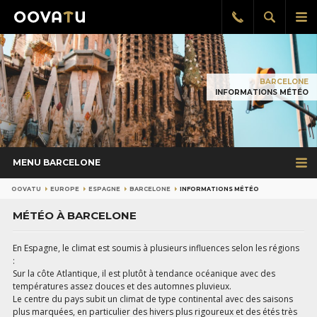
Afficher
Aff
Rappel
gratuit
la
le
recherch
me
pri
BARCELONE
INFORMATIONS MÉTÉO
MENU BARCELONE
OOVATU
EUROPE
ESPAGNE
BARCELONE
INFORMATIONS MÉTÉO
MÉTÉO À BARCELONE
En Espagne, le climat est soumis à plusieurs influences selon les régions
:
Sur la côte Atlantique, il est plutôt à tendance océanique avec des
températures assez douces et des automnes pluvieux.
Le centre du pays subit un climat de type continental avec des saisons
plus marquées, en particulier des hivers plus rigoureux et des étés très