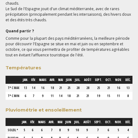
chauds.
Le Sud de l'Espagne jouit d'un climat méditerranée, avec de rares
précipitation (principalement pendant les intersaisons), des hivers doux
et des étés très chauds.
Quand partir ?
Comme pour la plupart des pays méditérranéens, la meilleure période
pour découvrir l'Espagne se situe en mai et juin ou en septembre et
octobre, ce qui vous permettra de profiter de températures agréables
tout en évitant l’affluence touristique de l'été.
Températures
JAN.
FÉV.
MARS
AVR.
MAI
JUIN
JUIL.
AOÛT
SEPT.
OCT.
NOV.
DÉC.
T° C MAX
13
14
16
18
21
25
28
28
25
21
16
13
T° C MIN
6
7
9
11
14
18
21
21
19
15
11
8
Pluviométrie et ensoleillement
JAN.
FÉV.
MARS
AVR.
MAI
JUIN
JUIL.
AOÛT
SEPT.
OCT.
NOV.
DÉC.
SOLEIL *
5
6
6
7
8
9
10
9
7
6
5
4
PLUIE **
5
5
8
8
8
6
4
6
8
9
5
6