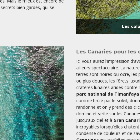
s. Mais le mieux est encore de
 secrets bien gardés, qui se
Les cal
Les Canaries pour les 
Ici vous aurez l'impression d'av
ailleurs spectaculaire. La natur
terres sont noires ou ocre, les
ou plus douces, les fôrets luxur
cratères lunaires arides contre 
parc national de Timanfaya
comme brûlé par le soleil, don
randonne et on y prend des cl
domine et veille sur les Canarie
jusqu'aux ciel et à
Gran Canar
incroyables lorsqu'elles chutent
condensé de couleurs et de save
Canaries
sont parfaites pour p