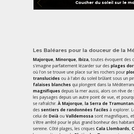
Coucher du soleil sur le m
Les Baléares pour la douceur de la M
Majorque
,
Minorque
,
Ibiza
, toutes évoquent des c
s'imagine parfaitement lézarder sur des
plages do
où l'on se trouve une place sur les rochers pour
plo
translucides
ou à l'abri du soleil brûlant sous un p
falaises blanches
qui plongent dans la Méditerran
magnifiques
depuis la mer aussi, alors on rêve de
les paysages depuis un autre point de vue, et pourq
se rafraîchir.
À Majorque
,
la Serra de Tramuntan
des
sentiers de randonnées faciles
à explorer. 
celui de
Deià
ou
Valldemossa
sont magnifiques, e
s'être arrêté pour le plus grand bonheur des habitan
sereine. Côté plages, les criques
Cala Llombards
,
C