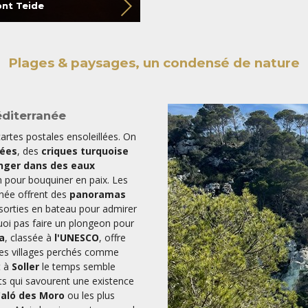
ont Teide
Plages & paysages, un condensé de nature
éditerranée
artes postales ensoleillées. On
rées
, des
criques turquoise
nger dans des eaux
in pour bouquiner en paix. Les
née offrent des
panoramas
 sorties en bateau pour admirer
uoi pas faire un plongeon pour
a
, classée à
l'UNESCO
, offre
Les villages perchés comme
t à
Soller
le temps semble
ts qui savourent une existence
aló des Moro
ou les plus