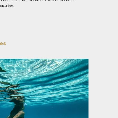
maculées.
tes