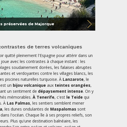
as préservées de Majorque
contrastes de terres volcaniques
oir quitté pleinement l'Espagne pour attérir dans un
e joue avec les contrastes à chaque instant : les
 plages soudainement dorées, les falaises abruptes
iantes et verdoyantes contre les villages blancs, les
les piscines naturelles turquoise. À
Lanzarote
, le
est un
bijou volcanique
aux
teintes orangées
,
nant un sentiment de
dépaysement intense
. On y
ichés mémorables.
À Tenerife
, c'est
le Teide
qui
s. À
Las Palmas
, les sentiers semblent mener
ia
, les dunes ondulantes de
Maspalomas
sont
 dans l'océan. Chaque île à ses propres reliefs, son
urs. Plus qu'une destination balnéaire, les
rendre l'air entre océan et volcans, océan et