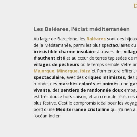
D
Les Baléares, l’éclat méditerranéen
Au large de Barcelone, les
Baléares
sont des bijoux
de la Méditerranée, parmi les plus spectaculaires du
irrésistible charme insulaire
à travers des
villa
d’authenticité
et au cœur de terres tapissées de ma
villages de pêcheurs
où le temps semble s’être ar
Majorque
,
Minorque
,
Ibiza
et Formentera offrent
spectaculaire
, avec des
criques intimistes
, des 
monde, des
marchés colorés et animés
, une
gas
vivante
, des
sentiers de randonnée doux
embaum
est très douce hors saison, et au cœur de l’été, ces 
plus festive. C’est le compromis idéal pour les voyag
bord d'une
Méditerranée cristalline
qui n’a rien à
l’océan Indien.