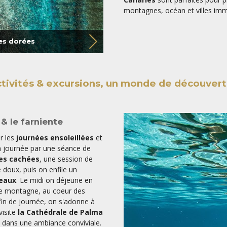
montagnes, océan et villes im
es dorées
tivités & excursions, un monde de découver
& le farniente
r les
journées ensoleillées
et
 journée par une séance de
es cachées
, une session de
 doux, puis on enfile un
 eaux
. Le midi on déjeune en
de montagne, au coeur des
fin de journée, on s'adonne à
visite
la Cathédrale de Palma
u dans une ambiance conviviale.