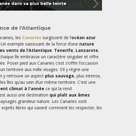
anée dans sa plus belle teinte
nce de l’Atlantique
icaines, les
Canaries
surgissent de l’
océan azur
. Un exemple saisissant de la force d’une
nature
les vents de l’Atlantique
.
Tenerife
,
Lanzarote
,
 chaque île embrasse un caractère singulier et offre
e. Poser pied aux Canaries c’est s’offrir l’occasion
n territoire aux mille visages. S’il y règne une
on y retrouve un aspect
plus sauvage
, plus intense,
les îles qu’au sein d’un même territoire. C'est une
lent climat à l'année
ce qui la rend
'est aussi une destination
qui plaît aux âmes
paysages grandeur nature. Les Canaries sont
 esprits libres qui savent comment les respecter, les