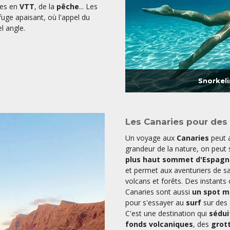
des en
VTT
, de la
pêche
... Les
uge apaisant, où l'appel du
l angle.
Snorkel
Les Canaries pour des 
Un voyage aux
Canaries
peut a
grandeur de la nature, on peut s
plus haut sommet d'Espagn
et permet aux aventuriers de sa
volcans et forêts. Des instants 
Canaries sont aussi
un spot m
pour s'essayer au
surf
sur des 
C'est une destination qui
sédui
fonds volcaniques
, des
grot