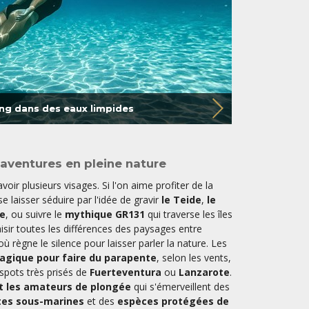
ing dans des eaux limpides
aventures en pleine nature
voir plusieurs visages. Si l'on aime profiter de la
e laisser séduire par l'idée de gravir
le Teide
,
le
e
, ou suivre le
mythique GR131
qui traverse les îles
isir toutes les différences des paysages entre
où règne le silence pour laisser parler la nature. Les
agique pour faire du parapente
, selon les vents,
spots très prisés de
Fuerteventura
ou
Lanzarote
.
t les amateurs de plongée
qui s'émerveillent des
tes sous-marines
et des
espèces protégées de