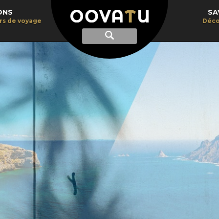
ONS
SA
irs de voyage
Déco
Afficher
Recherche
la
recherche