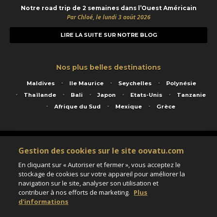
Notre road trip de 2 semaines dans l’Ouest Américain
Par Chloé, le lundi 3 août 2026
LIRE LA SUITE SUR NOTRE BLOG
Nos plus belles destinations
Maldives
Ile Maurice
Seychelles
Polynésie
Thaïlande
Bali
Japon
Etats-Unis
Tanzanie
Afrique du Sud
Mexique
Grèce
Service animé par Nautil Voyages - 22 rue Georges Picquart 75017 Paris - S.A.S
Gestion des cookies sur le site oovatu.com
au capital de 155 696 euros - RCS Paris B 423 671 973 - Code APE 7911Z
Matricule Atout France IM075100020 - Garantie financière Groupama - Agrément IATA
En cliquant sur « Autoriser et fermer », vous acceptez le
n°20-2 4177 1
stockage de cookies sur votre appareil pour améliorer la
Assurance responsabilité civile et professionnelle HISCOX RCP0081066
navigation sur le site, analyser son utilisation et
contribuer à nos efforts de marketing.
Plus
d'informations