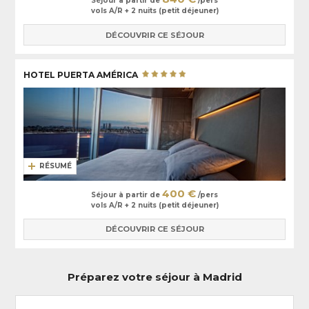
Séjour à partir de
/pers
marchés couverts. Notre favori, le
Mercado San Miguel
,
vols A/R + 2 nuits (petit déjeuner)
immanquable ! Le soir venu, on se perd dans les ruelles animées,
DÉCOUVRIR CE SÉJOUR
jonchées de bars à tapas, du quartier bohème de Lavapiès pour
connaitre l’atmosphère madrilène authentique. En somme, un séjour
intense dans le cœur battant de l’Espagne.
HOTEL PUERTA AMÉRICA
RÉSUMÉ
400 €
Séjour à partir de
/pers
vols A/R + 2 nuits (petit déjeuner)
DÉCOUVRIR CE SÉJOUR
Préparez votre séjour à Madrid