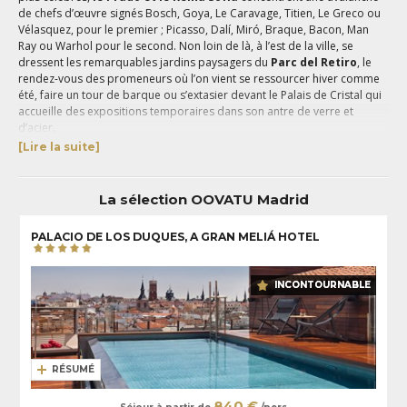
de chefs d’œuvre signés Bosch, Goya, Le Caravage, Titien, Le Greco ou
Vélasquez, pour le premier ; Picasso, Dalí, Miró, Braque, Bacon, Man
Ray ou Warhol pour le second. Non loin de là, à l’est de la ville, se
dressent les remarquables jardins paysagers du
Parc del Retiro
, le
rendez-vous des promeneurs où l’on vient se ressourcer hiver comme
été, faire un tour de barque ou s’extasier devant le Palais de Cristal qui
accueille des expositions temporaires dans son antre de verre et
d’acier.
[Lire la suite]
Madrid
, ce sont aussi ces grandes avenues élégantes ponctuées de
places imposantes, la Plaza de Cibeles et son Palacio de
Comunicaciones, bâtiment grandiose devenu Hôtel de Ville ; la Puerta
La sélection OOVATU Madrid
del Sol, vibrante et cosmopolite au cœur de la cité ; la
Plaza Mayor
,
sublime, encerclée d’arcades et de façades ocres ; la Plaza de Oriente
prise en étau entre le Théâtre et le Palais Royal…
PALACIO DE LOS DUQUES, A GRAN MELIÁ HOTEL
La plus grande ville du royaume possède, comme toute capitale qui se
respecte, son lot d’étrangetés, on pense au
Temple d’Amon
,
authentique monument d’Egypte reconstruit sur le sol madrilène, la
INCONTOURNABLE
superbe gare Atocha qui dissimule une incroyable végétation, la Casa
de Campo, forêt aride que l’on survole en téléphérique et où l’on trouve
diverses installations, comme un parc d’attraction.
Un
séjour à Madrid
, c’est aussi l’occasion de goûter à de savoureuses
RÉSUMÉ
spécialités culinaires : le cocido, les tripes à la madrilène, et le jamón,
star de la cuisine locale qui s’invite au menu de tous les restaurants de
840 €
la ville et que l’on peut picorer avec les doigts sur les stands des