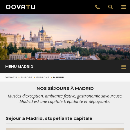
Afficher
Aff
Rappel
gratuit
la
le
recherch
me
pri
MENU MADRID
OOVATU
EUROPE
ESPAGNE
MADRID
NOS SÉJOURS À MADRID
Musées d'exception, ambiance festive, gastronomie savoureuse,
Madrid est une capitale trépidante et dépaysante.
Séjour à Madrid, stupéfiante capitale