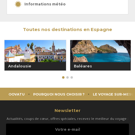
Informations météo
Toutes nos destinations en Espagne
Andalousie
Baléares
OOVATU
POURQUOI NOUS CHOISIR ?
LE VOYAGE SUR-MESU
Newsletter
Actualités, coups de cœur, offres spéciales, recevez le meilleur du voyage :
Votre
e-