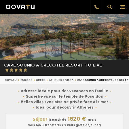
Afficher
Aff
Rappel
gratuit
la
le
recherch
me
pri
CAPE SOUNIO A GRECOTEL RESORT TO LIVE
OOVATU
EUROPE
GRÈCE
ATHÈNES RIVIERA
CAPE SOUNIO A GRECOTEL RESORT T
Adresse idéale pour des vacances en famille
Superbe vue sur le temple de Poséidon
Belles villas avec piscine privée face à la mer
Idéal pour découvrir Athènes
1820 €
Séjour
à partir de
/pers
vols A/R + transferts + 7 nuits (petit déjeuner)