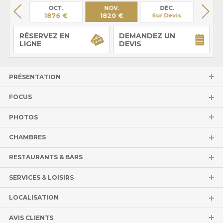
PT.
OCT.
NOV.
DÉC.
JA
29 €
1876 €
1820 €
Sur Devis
Sur 
RÉSERVEZ EN
DEMANDEZ UN
LIGNE
DEVIS
PRÉSENTATION
FOCUS
PHOTOS
CHAMBRES
RESTAURANTS & BARS
SERVICES & LOISIRS
LOCALISATION
AVIS CLIENTS