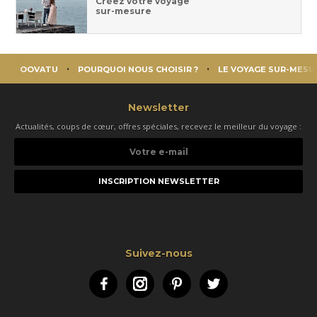
Créez votre voyage
sur-mesure
OOVATU
POURQUOI NOUS CHOISIR ?
LE VOYAGE SUR-MESU
Newsletter
Actualités, coups de cœur, offres spéciales, recevez le meilleur du voyage :
Votre
e-
mail
Suivez-nous
Facebook
Instagram
Pinterest
Twitter