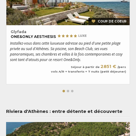
COUP DE COEUR
Glyfada
ONE&ONLY AESTHESIS
Installez-vous dans cette luxueuse adresse au pied d'une petite plage
C
privée au sud d'Athènes. Sa piscine, son Beach Club, ses vues
G
panoramiques, ses chambres et villas à la fois contemporaines et cosy
S
sont tant d'atouts pour ce resort One&Only.
q
2851 €
Séjour à partir de
/pers
vols A/R + transferts + 7 nuits (petit déjeuner)
Riviera d'Athènes : entre détente et découverte