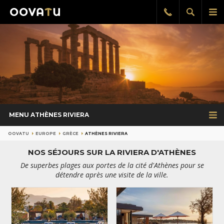
Afficher
Aff
Rappel
gratuit
la
le
recherch
me
pri
MENU ATHÈNES RIVIERA
OOVATU
EUROPE
GRÈCE
ATHÈNES RIVIERA
NOS SÉJOURS SUR LA RIVIERA D'ATHÈNES
De superbes plages aux portes de la cité d'Athènes pour se
détendre après une visite de la ville.