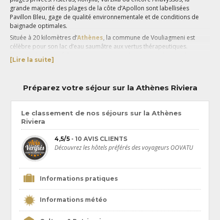
grande majorité des plages de la côte d’Apollon sont labellisées
Pavillon Bleu, gage de qualité environnementale et de conditions de
baignade optimales.
Située à 20 kilomètres d’
Athènes
, la commune de Vouliagmeni est
célèbre pour son lac d’eau saumâtre aux vertus thérapeutiques.
Entouré de hautes falaises rouges, ce petit bijou naturel attire de
[Lire la suite]
nombreux visiteurs venant se baigner dans ses eaux chaudes, été
comme hiver. Escale incontournable de votre
voyage sur la Riviera
d’Athènes
, le Cap Sounion est mondialement connu pour abriter le
Préparez votre séjour sur la Athènes Riviera
temple de Poséidon, l’un des principaux monuments historiques de
Grèce
. Située à l’extrême sud de l’Attique, cette région est également
appréciée pour ses criques intimistes et ses tavernes traditionnelles à
Le classement de nos séjours sur la Athènes
l’atmosphère conviviale.
Riviera
Les férus de shopping ne manqueront pas de faire une halte à Glyfada,
où se concentrent boutiques de luxe et centres commerciaux
4,5/5
- 10 AVIS CLIENTS
modernes. Surnommée la Beverly Hills de la Grèce, c’est aussi un haut
Découvrez les hôtels préférés des voyageurs OOVATU
lieu de la vie nocturne athénienne, avec ses bars et clubs branchés qui
raviront les fêtards.
Pour profiter pleinement de votre
séjour sur la Riviera d’Athènes
,
Informations pratiques
contactez nos spécialistes Grèce et bénéficiez de leurs conseils et
bonnes adresses !
Informations météo