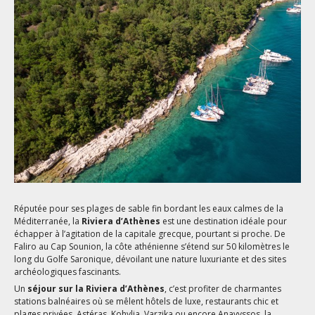
Réputée pour ses plages de sable fin bordant les eaux calmes de la
Méditerranée, la
Riviera d’Athènes
est une destination idéale pour
échapper à l’agitation de la capitale grecque, pourtant si proche. De
Faliro au Cap Sounion, la côte athénienne s’étend sur 50 kilomètres le
long du Golfe Saronique, dévoilant une nature luxuriante et des sites
archéologiques fascinants.
Un
séjour sur la Riviera d’Athènes
, c’est profiter de charmantes
stations balnéaires où se mêlent hôtels de luxe, restaurants chic et
plages privées. Astéras, Kohylia, Varzika ou encore Anavyssos, la