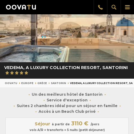
Afficher
Aff
Rappel
gratuit
la
le
recherch
me
pri
VEDEMA, A LUXURY COLLECTION RESORT, SANTORINI
OOVATU
EUROPE
GRÈCE
SANTORIN
VEDEMA, A LUXURY COLLECTION RESORT, SA
Un des meilleurs hôtel de Santorin
Service d'exception
Suites 2 chambres idéal pour un séjour en famille
Accès à un Beach Club privé
3110 €
Séjour
à partir de
/pers
vols A/R + transferts + 5 nuits (petit déjeuner)