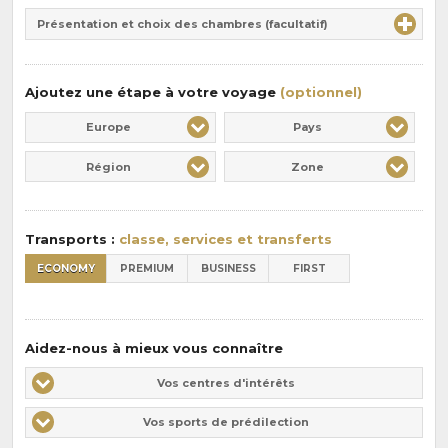
Durée
la
Présentation et choix des chambres (facultatif)
:
pension
:
Ajoutez une étape à votre voyage
(optionnel)
Europe
Pays
Région
Zone
Transports :
classe, services et transferts
ECONOMY
PREMIUM
BUSINESS
FIRST
Aidez-nous à mieux vous connaître
Vos
Vos centres d'intérêts
centres
Vos
Vos sports de prédilection
d'intérêts
sports