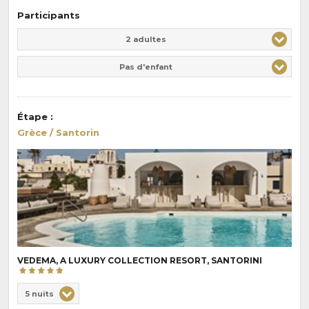
Participants
Adulte(s)
Enfant(s)
2 adultes
Pas d'enfant
Étape
:
Grèce / Santorin
VEDEMA, A LUXURY COLLECTION RESORT, SANTORINI
Choix
5 nuits
de