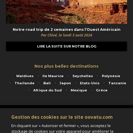
Notre road trip de 2 semaines dans l’Ouest Américain
Par Chloé, le lundi 3 août 2026
LIRE LA SUITE SUR NOTRE BLOG
Nos plus belles destinations
Maldives
Ile Maurice
Seychelles
Polynésie
Thaïlande
Bali
Japon
Etats-Unis
Tanzanie
Afrique du Sud
Mexique
Grèce
Service animé par Nautil Voyages - 22 rue Georges Picquart 75017 Paris - S.A.S
Gestion des cookies sur le site oovatu.com
au capital de 155 696 euros - RCS Paris B 423 671 973 - Code APE 7911Z
Matricule Atout France IM075100020 - Garantie financière Groupama - Agrément IATA
En cliquant sur « Autoriser et fermer », vous acceptez le
n°20-2 4177 1
stockage de cookies sur votre appareil pour améliorer la
Assurance responsabilité civile et professionnelle HISCOX RCP0081066