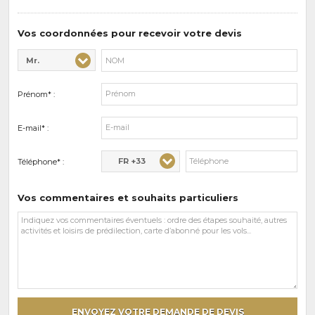
de
prédilections
Vos coordonnées pour recevoir votre devis
Mr.
Civilité* :
Nom* :
Prénom* :
E-mail* :
FR +33
Téléphone* :
Vos commentaires et souhaits particuliers
Vos
commentaires
et
souhaits
particuliers
ENVOYEZ VOTRE DEMANDE DE DEVIS