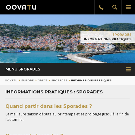
Afficher
Aff
Rappel
gratuit
la
le
recherch
me
pri
SPORADES
INFORMATIONS PRATIQUES
MENU SPORADES
OOVATU
EUROPE
GRÈCE
SPORADES
INFORMATIONS PRATIQUES
INFORMATIONS PRATIQUES : SPORADES
Quand partir dans les Sporades ?
La meilleure saison débute au printemps et se prolonge jusqu'à la fin de
l'automne.