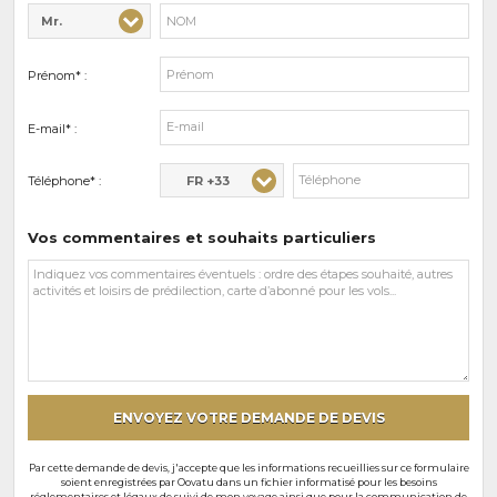
Mr.
Civilité* :
Nom* :
Prénom* :
E-mail* :
FR +33
Téléphone* :
Vos commentaires et souhaits particuliers
Vos
commentaires
et
souhaits
particuliers
ENVOYEZ VOTRE DEMANDE DE DEVIS
Par cette demande de devis, j'accepte que les informations recueillies sur ce formulaire
soient enregistrées par Oovatu dans un fichier informatisé pour les besoins
réglementaires et légaux de suivi de mon voyage ainsi que pour la communication de