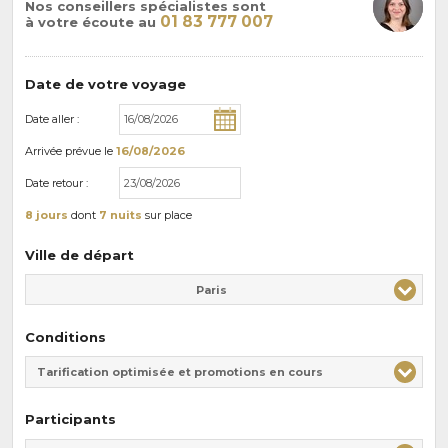
Nos conseillers spécialistes sont
01 83 777 007
à votre écoute au
Date de votre voyage
Date aller :
Arrivée
prévue le
16/08/2026
Date retour :
8 jours
dont
7 nuits
sur place
Ville de départ
Paris
Conditions
Tarification optimisée et promotions en cours
Participants
Adulte(s)
Enfant(s)