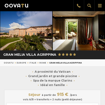
Afficher
Aff
Rappel
gratuit
la
le
recherch
me
pri
GRAN MELIA VILLA AGRIPPINA
OOVATU
EUROPE
ITALIE
ROME
GRAN MELIA VILLA AGRIPPINA
A proximité du Vatican
Grand jardin et grande piscine
Spa de la marque Clarins
Idéal en famille
915 €
Séjour
à partir de
/pers
vols A/R + transferts + 2 nuits (petit déjeuner)