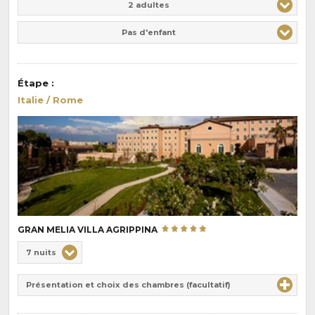
2 adultes
Pas d'enfant
Étape
:
Italie / Rome
GRAN MELIA VILLA AGRIPPINA
Choix
7 nuits
de
Durée
la
Présentation et choix des chambres (facultatif)
:
pension
: