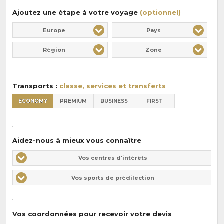
Ajoutez une étape à votre voyage
(optionnel)
Europe
Pays
Région
Zone
Transports :
classe, services et transferts
ECONOMY
PREMIUM
BUSINESS
FIRST
Aidez-nous à mieux vous connaître
Vos
Vos centres d'intérêts
centres
Vos
Vos sports de prédilection
d'intérêts
sports
de
prédilections
Vos coordonnées pour recevoir votre devis