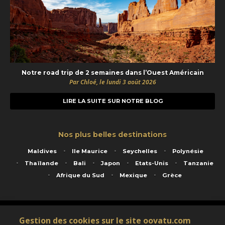
Notre road trip de 2 semaines dans l’Ouest Américain
Par Chloé, le lundi 3 août 2026
LIRE LA SUITE SUR NOTRE BLOG
Nos plus belles destinations
Maldives
Ile Maurice
Seychelles
Polynésie
Thaïlande
Bali
Japon
Etats-Unis
Tanzanie
Afrique du Sud
Mexique
Grèce
Service animé par Nautil Voyages - 22 rue Georges Picquart 75017 Paris - S.A.S
Gestion des cookies sur le site oovatu.com
au capital de 155 696 euros - RCS Paris B 423 671 973 - Code APE 7911Z