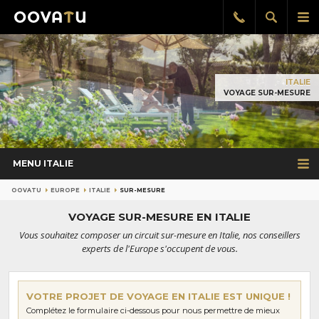
Afficher
Aff
Rappel
gratuit
la
le
recherch
me
pri
ITALIE
VOYAGE SUR-MESURE
MENU ITALIE
OOVATU
EUROPE
ITALIE
SUR-MESURE
VOYAGE SUR-MESURE EN ITALIE
Vous souhaitez composer un circuit sur-mesure en Italie, nos conseillers
experts de l'Europe s'occupent de vous.
VOTRE PROJET DE VOYAGE EN ITALIE EST UNIQUE !
Complétez le formulaire ci-dessous pour nous permettre de mieux