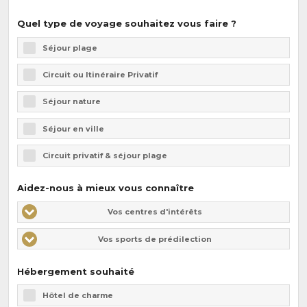
Quel type de voyage souhaitez vous faire ?
Séjour plage
Circuit ou Itinéraire Privatif
Séjour nature
Séjour en ville
Circuit privatif & séjour plage
Aidez-nous à mieux vous connaître
Vos
Vos
Vos centres d'intérêts
centres
centres
Vos sports de prédilection
d'intérêts
d'intérêts
Hébergement souhaité
Hôtel de charme