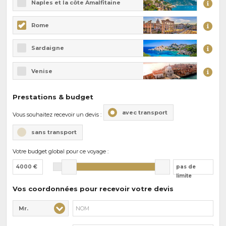
Naples et la côte Amalfitaine
Rome
Sardaigne
Venise
Prestations & budget
avec transport
Vous souhaitez recevoir un devis :
sans transport
Votre budget global pour ce voyage :
4000 €
pas de
limite
Vos coordonnées pour recevoir votre devis
Mr.
Civilité* :
Nom* :