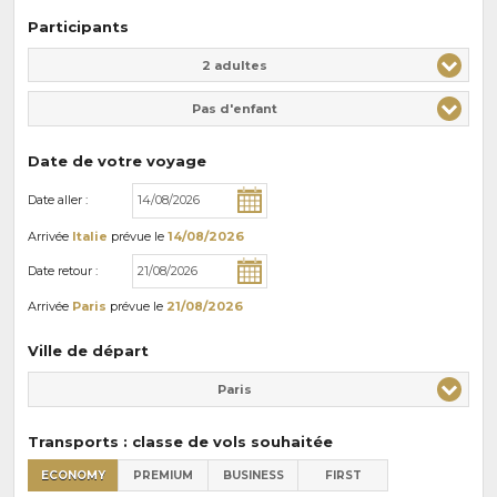
Participants
Adulte(s)
Enfant(s)
2 adultes
Pas d'enfant
Date de votre voyage
Date aller :
Arrivée
Italie
prévue le
14/08/2026
Date retour :
Arrivée
Paris
prévue le
21/08/2026
Ville de départ
Paris
Transports : classe de vols souhaitée
ECONOMY
PREMIUM
BUSINESS
FIRST