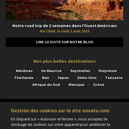
Notre road trip de 2 semaines dans l’Ouest Américain
Par Chloé, le lundi 3 août 2026
LIRE LA SUITE SUR NOTRE BLOG
Nos plus belles destinations
Maldives
Ile Maurice
Seychelles
Polynésie
Thaïlande
Bali
Japon
Etats-Unis
Tanzanie
Afrique du Sud
Mexique
Grèce
Service animé par Nautil Voyages - 22 rue Georges Picquart 75017 Paris - S.A.S
Gestion des cookies sur le site oovatu.com
au capital de 155 696 euros - RCS Paris B 423 671 973 - Code APE 7911Z
Matricule Atout France IM075100020 - Garantie financière Groupama - Agrément IATA
En cliquant sur « Autoriser et fermer », vous acceptez le
n°20-2 4177 1
stockage de cookies sur votre appareil pour améliorer la
Assurance responsabilité civile et professionnelle HISCOX RCP0081066