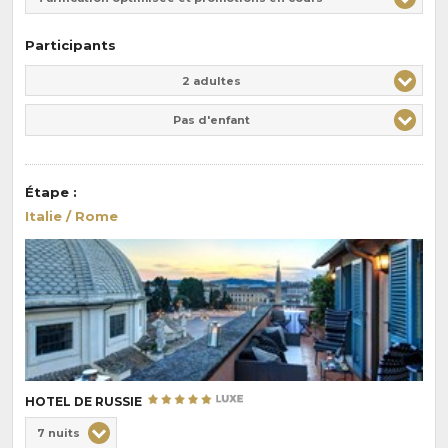
Participants
Adulte(s)
Enfant(s)
2 adultes
Pas d'enfant
Étape
:
Italie / Rome
HOTEL DE RUSSIE
Choix
7 nuits