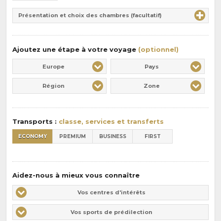
de
Durée
la
Présentation et choix des chambres (facultatif)
:
pension
:
Ajoutez une étape à votre voyage
(optionnel)
Europe
Pays
Région
Zone
Transports :
classe, services et transferts
ECONOMY
PREMIUM
BUSINESS
FIRST
Aidez-nous à mieux vous connaître
Vos
Vos centres d'intérêts
centres
Vos
Vos sports de prédilection
d'intérêts
sports