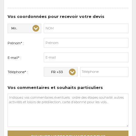
de
prédilections
Vos coordonnées pour recevoir votre devis
Mr.
Civilité* :
Nom* :
Prénom* :
E-mail* :
FR +33
Téléphone* :
Vos commentaires et souhaits particuliers
Vos
commentaires
et
souhaits
particuliers