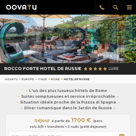
Afficher
Aff
Rappel
gratuit
la
le
recherch
me
pri
ROCCO FORTE HOTEL DE RUSSIE
OOVATU
EUROPE
ITALIE
ROME
HOTEL DE RUSSIE
L'un des plus luxueux hôtels de Rome
Suites somptueuses et service irréprochable
Situation idéale proche de la Piazza di Spagna
Dîner romantique dans le Jardin de Russie
1700 €
Séjour
à partir de
/pers
vols A/R + transferts + 2 nuits (petit déjeuner)