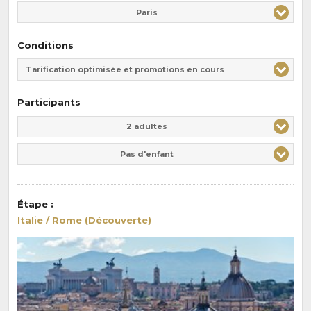
Paris
Conditions
Tarification optimisée et promotions en cours
Participants
Adulte(s)
Enfant(s)
2 adultes
Pas d'enfant
Étape
:
Italie / Rome (Découverte)