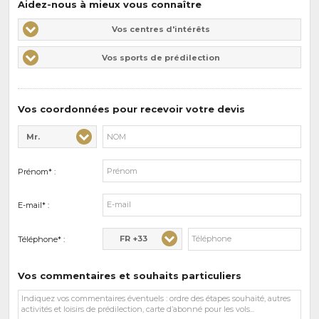
Aidez-nous à mieux vous connaître
Vos
Vos centres d'intérêts
centres
Vos
Vos sports de prédilection
d'intérêts
sports
de
prédilections
Vos coordonnées pour recevoir votre devis
Mr.
Civilité* :
Nom* :
Prénom* :
E-mail* :
FR +33
Téléphone* :
Vos commentaires et souhaits particuliers
Vos
commentaires