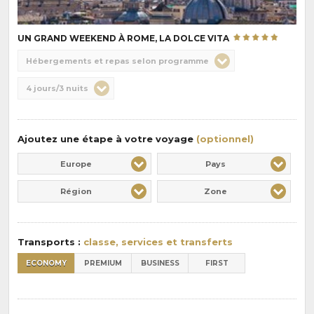
UN GRAND WEEKEND À ROME, LA DOLCE VITA
Choix
Hébergements et repas selon programme
de
Durée
4 jours/3 nuits
la
:
pension
:
Ajoutez une étape à votre voyage
(optionnel)
Europe
Pays
Région
Zone
Transports :
classe, services et transferts
ECONOMY
PREMIUM
BUSINESS
FIRST