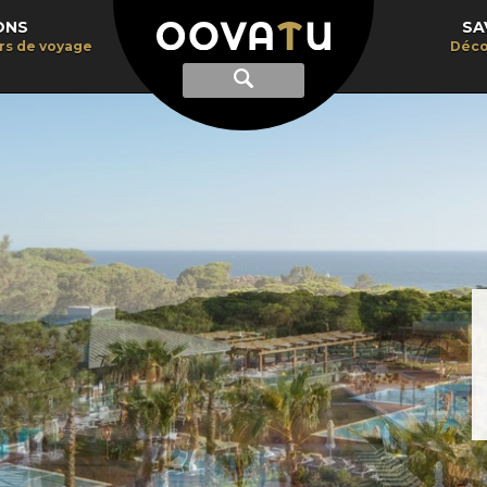
ONS
SA
irs de voyage
Déco
Afficher
Recherche
la
recherche