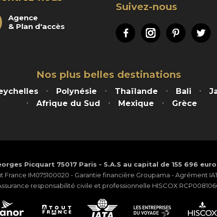
Suivez-nous
Agence
& Plan d'accès
Facebook
Instagram
Pinteres
Tw
Nos plus belles destinations
eychelles
Polynésie
Thaïlande
Bali
J
Afrique du Sud
Mexique
Grèce
orges Picquart 75017 Paris - S.A.S au capital de 155 696 eur
ut France IM075100020 - Garantie financière Groupama - Agrément IATA
Assurance responsabilité civile et professionnelle HISCOX RCP008106