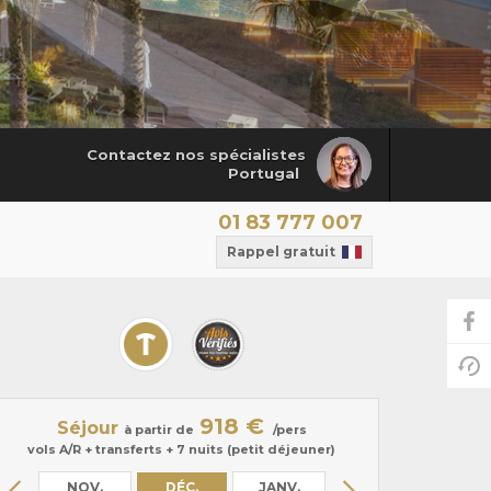
Contactez nos spécialistes
Portugal
01 83 777 007
Rappel gratuit
918 €
Séjour
à partir de
/pers
vols A/R + transferts + 7 nuits (petit déjeuner)
.
NOV.
DÉC.
JANV.
FÉVR.
MAR