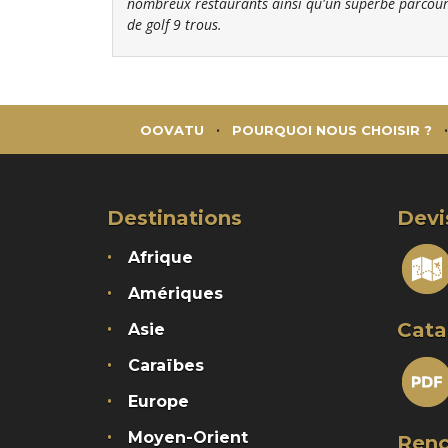
nombreux restaurants ainsi qu'un superbe parcou
de golf 9 trous.
OOVATU
POURQUOI NOUS CHOISIR ?
Destinations
Devi
Afrique
Amériques
Cata
Asie
Caraïbes
Europe
Moyen-Orient
Renc