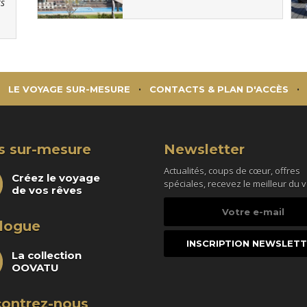
rs
LE VOYAGE SUR-MESURE
CONTACTS & PLAN D'ACCÈS
s sur-mesure
Newsletter
Actualités, coups de cœur, offres
Créez le voyage
spéciales, recevez le meilleur du 
de vos rêves
Votre
e-
logue
mail
La collection
OOVATU
ontrez-nous