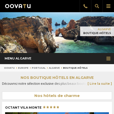
Afficher
Aff
Rappel
gratuit
la
le
recherch
me
pri
ALGARVE
BOUTIQUE-HÔTELS
MENU ALGARVE
OOVATU
EUROPE
PORTUGAL
ALGARVE
BOUTIQUE-HÔTELS
NOS BOUTIQUE HÔTELS EN ALGARVE
Découvrez notre sélection exclusive des plus beaux boutique hôtels
[ Lire la suite ]
d'Algarve pour un séjour de charme en Portugal.
Nos hôtels de charme
OCTANT VILA MONTE