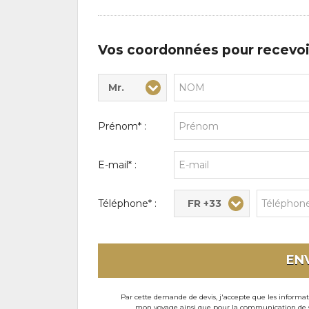
d'intérêts
Vos coordonnées pour recevoi
Mr.
Civilité* :
Nom* :
Prénom* :
E-mail* :
FR +33
Téléphone* :
EN
Par cette demande de devis, j'accepte que les informati
mon voyage ainsi que pour la communication de son