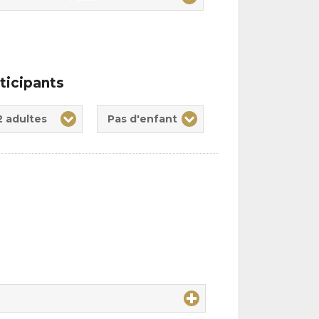
ticipants
te(s)
nt(s)
2 adultes
Pas d'enfant