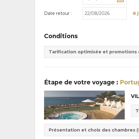
Date retour :
8 
Conditions
Tarification optimisée et promotions
Étape
de votre voyage
:
Portug
VI
Cho
7
de
Du
la
:
pen
Présentation et choix des chambres (f
: