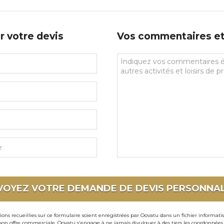
de
prédilections
r votre devis
Vos commentaires et 
Vos
commentaires
et
souhaits
particuliers
VOYEZ VOTRE DEMANDE DE DEVIS
PERSONNAL
ons recueillies sur ce formulaire soient enregistrées par Oovatu dans un fichier informati
 offre commerciale. Oovatu s'engage à ne jamais divulguer à des tiers les coordonnées de 