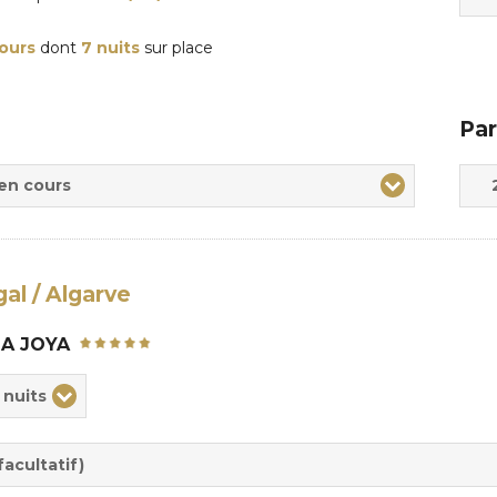
jours
dont
7 nuits
sur place
Par
Adul
Enfa
 en cours
al / Algarve
LA JOYA
ix
 nuits
rée
sion
acultatif)