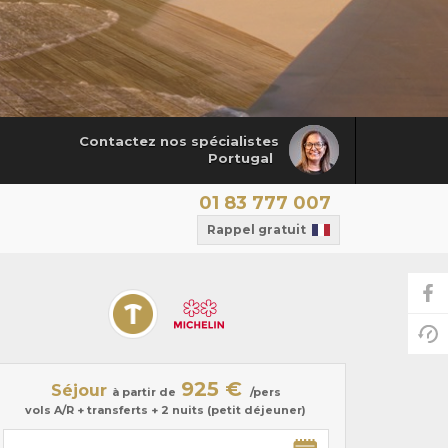
Contactez nos spécialistes
Portugal
01 83 777 007
Rappel gratuit
925 €
Séjour
à partir de
/pers
vols A/R + transferts + 2 nuits (petit déjeuner)