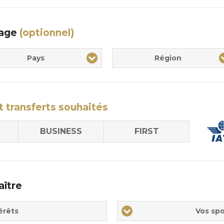
yage
(optionnel)
Pays
Région
t transferts
souhaités
BUSINESS
FIRST
aître
Vos
érêts
Vos spo
sports