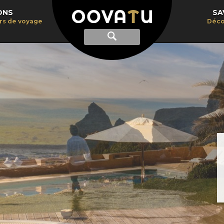
ONS
SA
irs de voyage
Déco
Afficher
Recherche
la
recherche