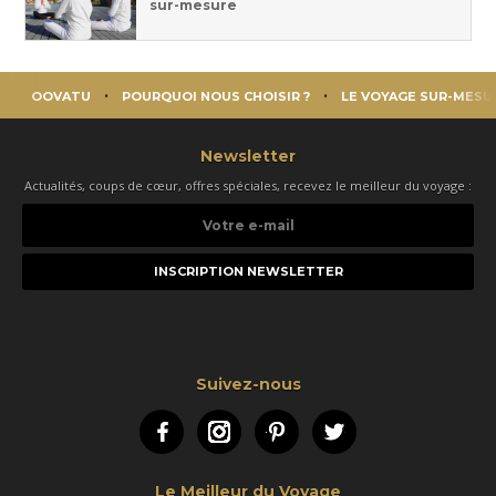
sur-mesure
OOVATU
POURQUOI NOUS CHOISIR ?
LE VOYAGE SUR-MESU
Newsletter
Actualités, coups de cœur, offres spéciales, recevez le meilleur du voyage :
Votre
e-
mail
Suivez-nous
Facebook
Instagram
Pinterest
Twitter
Le Meilleur du Voyage