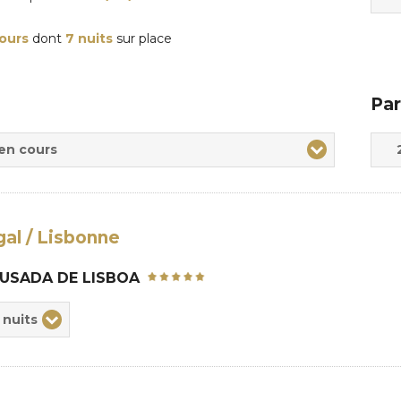
jours
dont
7 nuits
sur place
Par
Adul
Enfa
 en cours
al / Lisbonne
USADA DE LISBOA
ix
 nuits
rée
sion