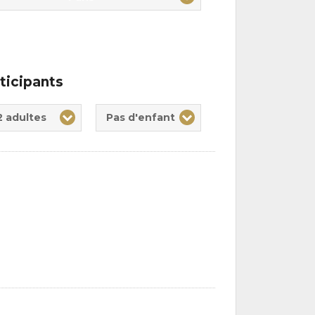
ticipants
te(s)
nt(s)
2 adultes
Pas d'enfant