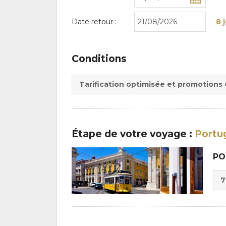
Date retour :
8 
Conditions
Tarification optimisée et promotions
Étape
de votre voyage
:
Portug
PO
Cho
7
de
Du
la
:
pen
: