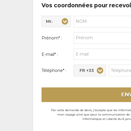
Vos coordonnées pour recevoi
Mr.
Civilité* :
Nom* :
Prénom* :
E-mail* :
FR +33
Téléphone* :
EN
Par cette demande de devis, j'accepte que les informati
mon voyage ainsi que pour la communication de son
Informatique et Liberté du 6 janv