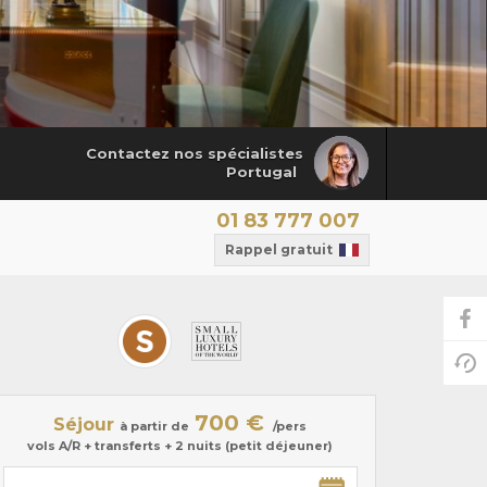
Contactez nos spécialistes
Portugal
01 83 777 007
Rappel gratuit
700 €
Séjour
à partir de
/pers
vols A/R + transferts + 2 nuits (petit déjeuner)