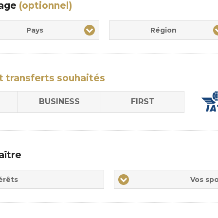
yage
(optionnel)
Pays
Région
t transferts
souhaités
BUSINESS
FIRST
aître
Vos
érêts
Vos spo
sports
de
prédilections