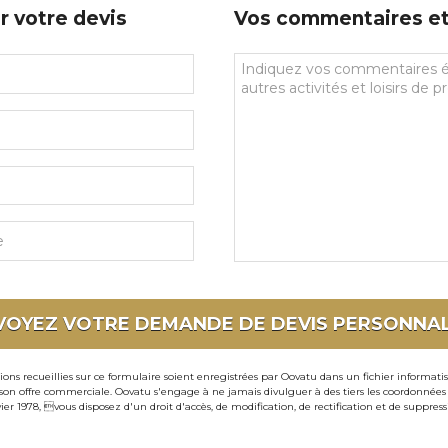
r votre devis
Vos commentaires et 
Vos
commentaires
et
souhaits
particuliers
VOYEZ VOTRE DEMANDE DE DEVIS
PERSONNAL
ons recueillies sur ce formulaire soient enregistrées par Oovatu dans un fichier informati
 offre commerciale. Oovatu s'engage à ne jamais divulguer à des tiers les coordonnées de 
ier 1978, vous disposez d'un droit d'accès, de modification, de rectification et de suppre