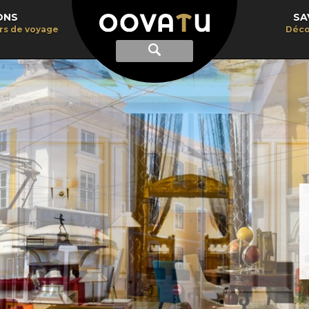
ONS
SA
irs de voyage
Déco
Afficher
Recherche
la
recherche