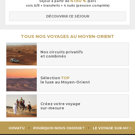
4150 €
Séjour à partir de
/pers
vols A/R + transferts + 4 nuits (pension complète)
DÉCOUVRIR CE SÉJOUR
TOUS NOS VOYAGES AU MOYEN-ORIENT
Nos circuits privatifs
et combinés
Sélection
TOP
le luxe au Moyen-Orient
Créez votre voyage
sur-mesure
OOVATU
POURQUOI NOUS CHOISIR ?
LE VOYAGE SUR-MESU