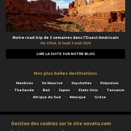
Notre road trip de 2 semaines dans l’Ouest Américain
Par Chloé, le lundi 3 août 2026
LIRE LA SUITE SUR NOTRE BLOG
Nos plus belles destinations
Maldives
Ile Maurice
Seychelles
Polynésie
Thaïlande
Bali
Japon
Etats-Unis
Tanzanie
Afrique du Sud
Mexique
Grèce
Service animé par Nautil Voyages - 22 rue Georges Picquart 75017 Paris - S.A.S
Gestion des cookies sur le site oovatu.com
au capital de 155 696 euros - RCS Paris B 423 671 973 - Code APE 7911Z
Matricule Atout France IM075100020 - Garantie financière Groupama - Agrément IATA