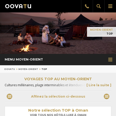
Afficher
Aff
Rappel
gratuit
la
le
recherch
me
pri
MOYEN-ORIENT
TOP
MENU MOYEN-ORIENT
OOVATU
MOYEN-ORIENT
TOP
VOYAGES TOP AU MOYEN-ORIENT
Cultures millénaires, plage interminables et étendues désertiques
[ Lire la suite ]
parfois rattrapées par un modernisme galopant, le Moyen Orient
envoûte et fascine.
Affinez la sélection ci-dessous
Notre sélection TOP à Oman
VOIR TOUS NOS HÔTELS LUXE À OMAN