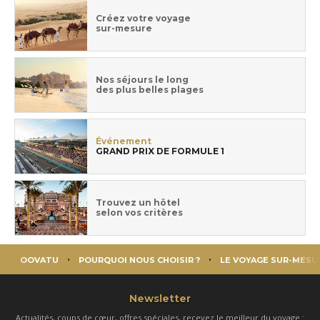
Créez votre voyage
sur-mesure
Nos séjours le long
des plus belles plages
Événement
GRAND PRIX DE FORMULE 1
Trouvez un hôtel
selon vos critères
OOVATU
POURQUOI NOUS CHOISIR ?
LE VOYAGE SUR-MESU
Newsletter
Actualités, coups de cœur, offres spéciales, recevez le meilleur du voyage :