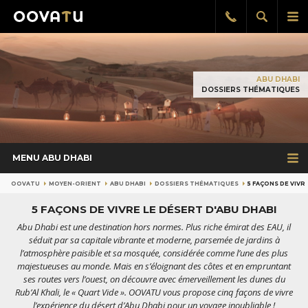
Afficher
Aff
Rappel
gratuit
la
le
recherch
me
pri
ABU DHABI
DOSSIERS THÉMATIQUES
MENU ABU DHABI
OOVATU
MOYEN-ORIENT
ABU DHABI
DOSSIERS THÉMATIQUES
5 FAÇONS DE VIVR
5 FAÇONS DE VIVRE LE DÉSERT D'ABU DHABI
Abu Dhabi est une destination hors normes. Plus riche émirat des EAU, il
séduit par sa capitale vibrante et moderne, parsemée de jardins à
l’atmosphère paisible et sa mosquée, considérée comme l’une des plus
majestueuses au monde. Mais en s’éloignant des côtes et en empruntant
ses routes vers l’ouest, on découvre avec émerveillement les dunes du
Rub’Al Khali, le « Quart Vide ». OOVATU vous propose cinq façons de vivre
l’expérience du désert d’Abu Dhabi pour un voyage inoubliable !