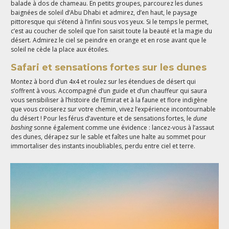
balade à dos de chameau. En petits groupes, parcourez les dunes
baignées de soleil d’Abu Dhabi et admirez, d’en haut, le paysage
pittoresque qui s’étend à l’infini sous vos yeux. Si le temps le permet,
c’est au coucher de soleil que l’on saisit toute la beauté et la magie du
désert. Admirez le ciel se peindre en orange et en rose avant que le
soleil ne cède la place aux étoiles.
Safari et sensations fortes sur les dunes
Montez à bord d’un 4x4 et roulez sur les étendues de désert qui
s’offrent à vous. Accompagné d’un guide et d’un chauffeur qui saura
vous sensibiliser à l’histoire de l’Emirat et à la faune et flore indigène
que vous croiserez sur votre chemin, vivez l’expérience incontournable
du désert ! Pour les férus d’aventure et de sensations fortes, le
dune
bashing
sonne également comme une évidence : lancez-vous à l’assaut
des dunes, dérapez sur le sable et faîtes une halte au sommet pour
immortaliser des instants inoubliables, perdu entre ciel et terre.