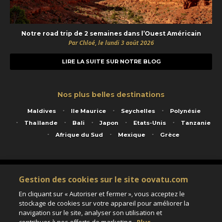
Notre road trip de 2 semaines dans l’Ouest Américain
Par Chloé, le lundi 3 août 2026
LIRE LA SUITE SUR NOTRE BLOG
Nos plus belles destinations
Maldives
Ile Maurice
Seychelles
Polynésie
Thaïlande
Bali
Japon
Etats-Unis
Tanzanie
Afrique du Sud
Mexique
Grèce
Service animé par Nautil Voyages - 22 rue Georges Picquart 75017 Paris - S.A.S
Gestion des cookies sur le site oovatu.com
au capital de 155 696 euros - RCS Paris B 423 671 973 - Code APE 7911Z
Matricule Atout France IM075100020 - Garantie financière Groupama - Agrément IATA
En cliquant sur « Autoriser et fermer », vous acceptez le
n°20-2 4177 1
stockage de cookies sur votre appareil pour améliorer la
Assurance responsabilité civile et professionnelle HISCOX RCP0081066
navigation sur le site, analyser son utilisation et